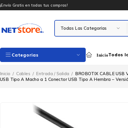
¡Envío Gratis en todas tus compras!
Todos l
Categorias
Inicio
Inicio
/
Cables
/
Entrada / Salida
/
BROBOTIX CABLE USB V2
USB Tipo A Macho a 1 Conector USB Tipo A Hembra – Versió