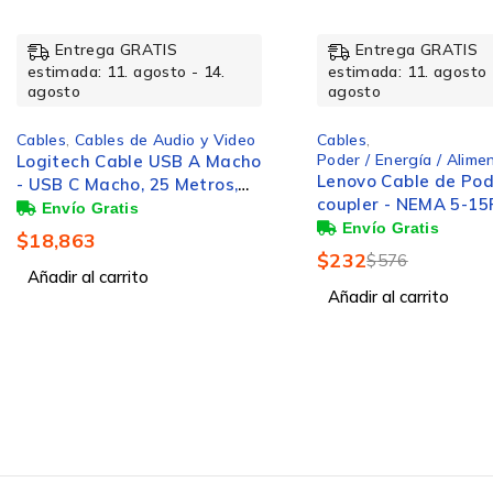
Empaquetado
-60%
Entrega GRATIS
Entrega GRATIS
estimada: 11. agosto - 14.
estimada: 11. agosto 
agosto
agosto
Cantidad por paquete
Cables
,
Cables
,
Entrada / Salida
Poder / Energía / Alimentación
BROBOTIX CABLE C
Lenovo Cable de Poder C13
RAPIDA LIGHTNING 
Características
coupler - NEMA 5-15P, 4.3
METRO COLOR ROSA
Metros, Negro
Compatible con Appl
$
64
iPhone Celular Telef
$
232
$
576
Cable USB 1 Conecto
Añadir al carrito
Añadir al carrito
Macho a Conector Li
Versión USB
Género del conector 1
Conector 2