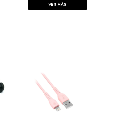
VER MÁS
RoHS
10 Metros
Negro
Acrilonitrilo butadieno estireno (ABS)