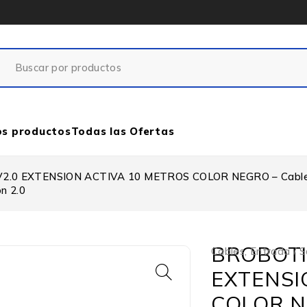
os productos
Todas las Ofertas
.0 EXTENSION ACTIVA 10 METROS COLOR NEGRO – Cable Imp
n 2.0
BROBOTI
Cables
,
Entrada / S
EXTENSI
COLOR NE