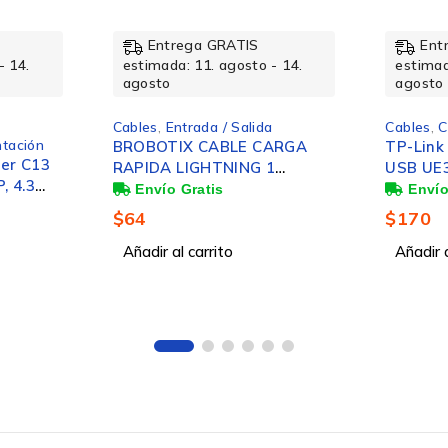
Entrega GRATIS
Ent
- 14.
estimada: 11. agosto - 14.
estimad
agosto
agosto
1 Pieza
Cables
,
Cables de Red
Cables
,
C
ARGA
TP-Link Adaptador de Red
TP-Link
1
USB UE306, USB-A 3.0
UE300, 
 ,
Macho - Gigabit Ethernet
Gigabit
e iPad
RJ-45 Hembra, 1 Gbit/s,
$
170
$
171
ono -
Negro
r A
Añadir al carrito
Añadir a
ghtning
2.0
Macho
USB-A