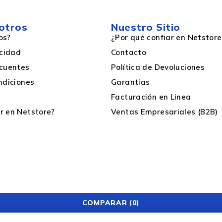
Hembra
otros
Nuestro Sitio
os?
¿Por qué confiar en Netstore
acidad
Contacto
USB-A
cuentes
Política de Devoluciones
ndiciones
Garantías
Facturación en Linea
 en Netstore?
Ventas Empresariales (B2B)
COMPARAR
(0)