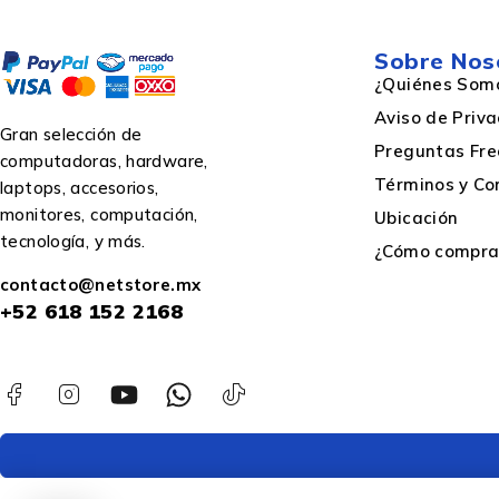
Género del conector 2
Sobre Nos
¿Quiénes Som
Aviso de Priv
Conector 1
Gran selección de
Preguntas Fre
computadoras, hardware,
Términos y Co
laptops, accesorios,
monitores, computación,
Ubicación
tecnología, y más.
¿Cómo comprar
contacto@netstore.mx
+52
618 152 2168