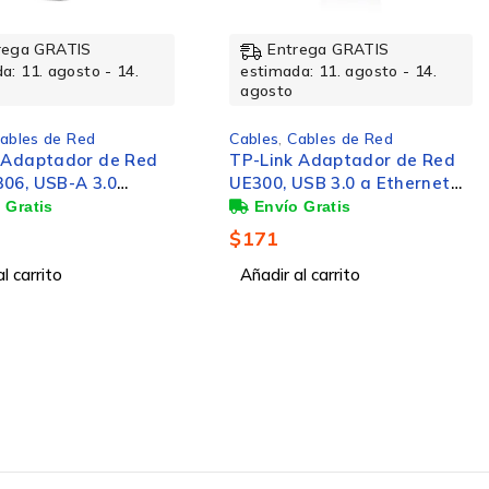
-24%
rega GRATIS
Entrega GRATIS
a: 11. agosto - 14.
estimada: 11. agosto - 14.
agosto
ables de Red
Cables
,
Entrada / Salida
 Adaptador de Red
Lenovo Adaptador Ethernet
USB 3.0 a Ethernet
ThinkPad Gen 2, RJ-45,
, Alámbrico
Negro
$
618
$
814
l carrito
Añadir al carrito