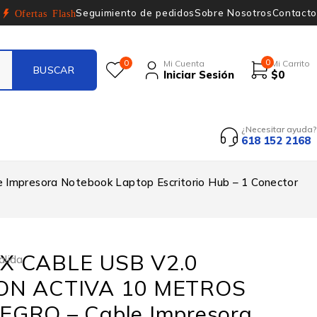
Seguimiento de pedidos
Sobre Nosotros
Contacto
Ofertas Flash
0
0
Mi Cuenta
Mi Carrito
Iniciar Sesión
$
0
¿Necesitar ayuda?
618 152 2168
resora Notebook Laptop Escritorio Hub – 1 Conector
X CABLE USB V2.0
alida
ON ACTIVA 10 METROS
GRO – Cable Impresora