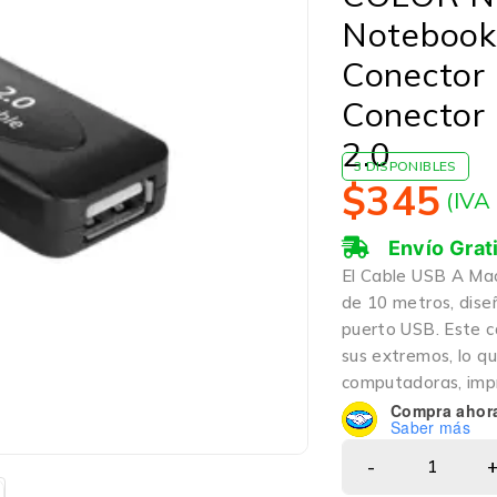
Notebook 
Conector
Conector
2.0
3 DISPONIBLES
$
345
(IVA
Envío Grat
El Cable USB A Ma
de 10 metros, diseñ
puerto USB. Este 
sus extremos, lo q
computadoras, impre
Compra ahor
Saber más