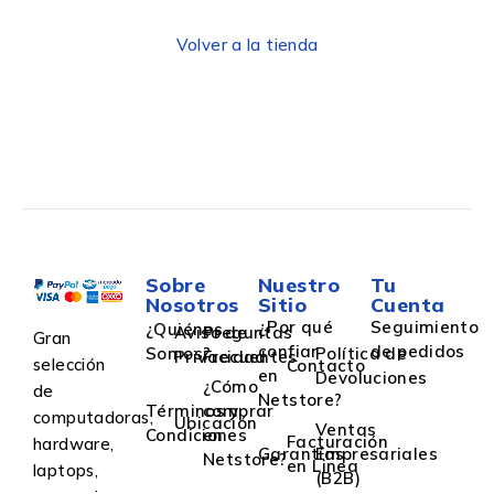
Volver a la tienda
Sobre
Nuestro
Tu
Nosotros
Sitio
Cuenta
¿Por qué
Seguimiento
¿Quiénes
Aviso de
Preguntas
Gran
confiar
de pedidos
Somos?
Política de
Privacidad
Frecuentes
selección
Contacto
en
Devoluciones
¿Cómo
de
Netstore?
Términos y
comprar
computadoras,
Ubicación
Ventas
Condiciones
en
Facturación
hardware,
Garantías
Empresariales
Netstore?
en Linea
laptops,
(B2B)