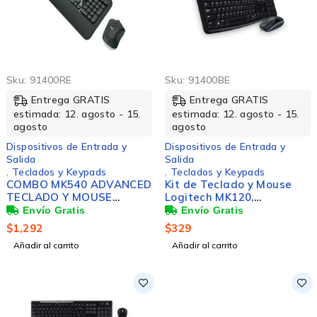
Sku:
91400RE
Sku:
91400BE
Entrega GRATIS
Entrega GRATIS
estimada: 12. agosto - 15.
estimada: 12. agosto - 15.
agosto
agosto
Dispositivos de Entrada y
Dispositivos de Entrada y
Salida
Salida
,
Teclados y Keypads
,
Teclados y Keypads
COMBO MK540 ADVANCED
Kit de Teclado y Mouse
TECLADO Y MOUSE
Logitech MK120,
OFRECE PRECISION,
Alámbrico, USB, Negro
CONFORT Y FIABILIDAD
(Español)
$
1,292
$
329
Añadir al carrito
Añadir al carrito