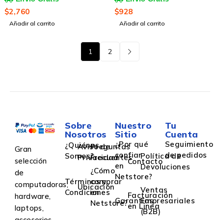
PLUG AND PLAY
$
2,760
$
928
Añadir al carrito
Añadir al carrito
1
2
Sobre
Nuestro
Tu
Nosotros
Sitio
Cuenta
¿Por qué
Seguimiento
¿Quiénes
Aviso de
Preguntas
Gran
confiar
de pedidos
Somos?
Política de
Privacidad
Frecuentes
selección
Contacto
en
Devoluciones
¿Cómo
de
Netstore?
Términos y
comprar
computadoras,
Ubicación
Ventas
Condiciones
en
Facturación
hardware,
Garantías
Empresariales
Netstore?
en Linea
laptops,
(B2B)
accesorios,