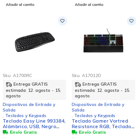
Añadir al carrito
Añadir al carrito
Sku:
A1700RC
Sku:
A17012D
Entrega GRATIS
Entrega GRATIS
estimada: 12. agosto - 15.
estimada: 12. agosto - 15.
agosto
agosto
Dispositivos de Entrada y
Dispositivos de Entrada y
Salida
Salida
,
Teclados y Keypads
,
Teclados y Keypads
Teclado Easy Line 993384,
Teclado Gamer Vortred
Alámbrico, USB, Negro
Resistance RGB, Teclado
(Español)
Mecánico, Alámbrico,
Negro/Blanco (Español)