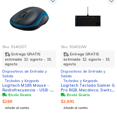
Sku:
91401DT
Sku:
914010W
Entrega GRATIS
Entrega GRATIS
estimada: 12. agosto - 15.
estimada: 12. agosto - 15.
agosto
agosto
Dispositivos de Entrada y
Dispositivos de Entrada y
Salida
Salida
,
Teclados y Keypads
,
Teclados y Keypads
Logitech M185 Mouse -
Logitech Teclado Gamer G
Radiofrecuencia - USB -
Pro RGB, Mecánico, Switch
Óptico - 3 Botón(es) -
GX Blue, Alámbrico, Negro
Azul, Negro - Inalámbrico -
(Inglés)
$
269
$
2,691
1000 dpi - Rueda de
Añadir al carrito
Añadir al carrito
desplazamiento -
Simétrico