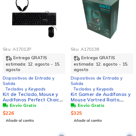
Sku:
A17012P
Sku:
A170138
Entrega GRATIS
Entrega GRATIS
estimada: 12. agosto - 15.
estimada: 12. agosto - 15.
agosto
agosto
Dispositivos de Entrada y
Dispositivos de Entrada y
Salida
Salida
,
Teclados y Keypads
,
Teclados y Keypads
Kit de Teclado, Mouse y
Kit Gamer de Audífonos y
Audífonos Perfect Choice
Mouse Vortred Raito,
PC-201717, Alámbrico,
Alámbrico, 3.5mm, USB,
USB, Negro (Español)
Negro
$
226
$
325
Añadir al carrito
Añadir al carrito