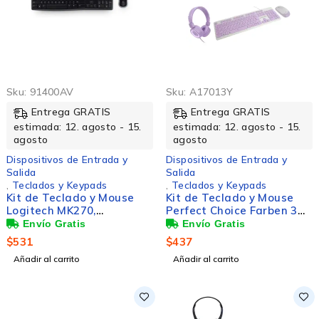
Sku:
91400AV
Sku:
A17013Y
Entrega GRATIS
Entrega GRATIS
estimada: 12. agosto - 15.
estimada: 12. agosto - 15.
agosto
agosto
Dispositivos de Entrada y
Dispositivos de Entrada y
Salida
Salida
,
Teclados y Keypads
,
Teclados y Keypads
Kit de Teclado y Mouse
Kit de Teclado y Mouse
Logitech MK270,
Perfect Choice Farben 3
Inalámbrico, USB, Negro
en 1, Alámbrico, USB,
(Español)
Morado (Español)
$
531
$
437
Añadir al carrito
Añadir al carrito