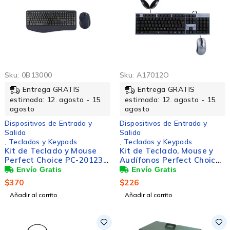
Sku:
0B13000
Sku:
A17012O
Entrega GRATIS
Entrega GRATIS
estimada: 12. agosto - 15.
estimada: 12. agosto - 15.
agosto
agosto
Dispositivos de Entrada y
Dispositivos de Entrada y
Salida
Salida
,
Teclados y Keypads
,
Teclados y Keypads
Kit de Teclado y Mouse
Kit de Teclado, Mouse y
Perfect Choice PC-201236,
Audífonos Perfect Choice
RF Inalámbrico, Negro
PC-201700, Alámbrico,
(Español)
USB, Negro (Español)
$
370
$
226
Añadir al carrito
Añadir al carrito