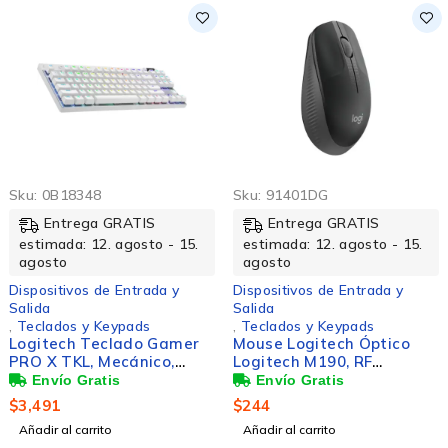
Sku:
0B18348
Sku:
91401DG
Entrega GRATIS
Entrega GRATIS
estimada: 12. agosto - 15.
estimada: 12. agosto - 15.
agosto
agosto
Dispositivos de Entrada y
Dispositivos de Entrada y
Salida
Salida
,
Teclados y Keypads
,
Teclados y Keypads
Logitech Teclado Gamer
Mouse Logitech Óptico
PRO X TKL, Mecánico,
Logitech M190, RF
Switch GX Brown,
Inalámbrico, 1000DPI, Gris
Inalámbrico, Blanco
$
3,491
$
244
(Inglés)
Añadir al carrito
Añadir al carrito