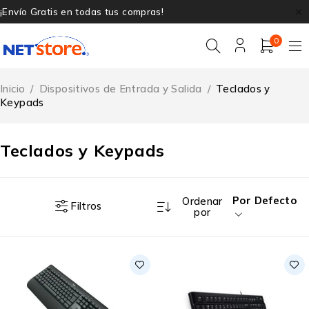
¡Envío Gratis en todas tus compras!
0
Inicio
/
Dispositivos de Entrada y Salida
/
Teclados y
Keypads
Teclados y Keypads
Por Defecto
Ordenar
Filtros
por