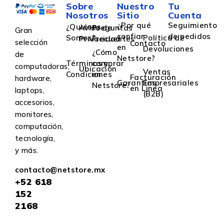
Sobre
Nuestro
Tu
Nosotros
Sitio
Cuenta
¿Por qué
Seguimiento
¿Quiénes
Aviso de
Preguntas
Gran
confiar
de pedidos
Somos?
Política de
Privacidad
Frecuentes
selección
Contacto
en
Devoluciones
¿Cómo
de
Netstore?
Términos y
comprar
computadoras,
Ubicación
Ventas
Condiciones
en
Facturación
hardware,
Garantías
Empresariales
Netstore?
en Linea
laptops,
(B2B)
accesorios,
monitores,
computación,
tecnología,
y más.
contacto@netstore.mx
+52
618
152
2168