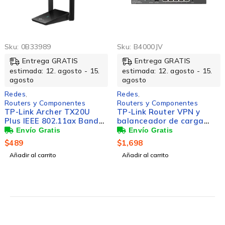
Sku:
0B33989
Sku:
B4000JV
Entrega GRATIS
Entrega GRATIS
estimada: 12. agosto - 15.
estimada: 12. agosto - 15.
agosto
agosto
Redes
,
Redes
,
Routers y Componentes
Routers y Componentes
TP-Link Archer TX20U
TP-Link Router VPN y
Plus IEEE 802.11ax Banda
balanceador de carga
dual Adaptador Wi-Fi -
Gigabit Multi-WAN
USB 3.0 - 1.76Gbit/s -
$
489
$
1,698
2.40GHz ISM - 5GHz UNII -
Añadir al carrito
Añadir al carrito
De Escritorio