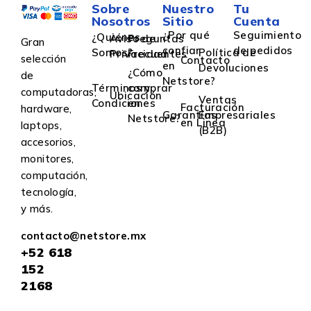
Sobre
Nuestro
Tu
Nosotros
Sitio
Cuenta
¿Por qué
Seguimiento
¿Quiénes
Aviso de
Preguntas
Gran
confiar
de pedidos
Somos?
Política de
Privacidad
Frecuentes
selección
Contacto
en
Devoluciones
¿Cómo
de
Netstore?
Términos y
comprar
computadoras,
Ubicación
Ventas
Condiciones
en
Facturación
hardware,
Garantías
Empresariales
Netstore?
en Linea
laptops,
(B2B)
accesorios,
monitores,
computación,
tecnología,
y más.
contacto@netstore.mx
+52
618
152
2168