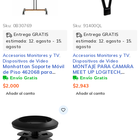
Sku:
0B30769
Sku:
91400QL
Entrega GRATIS
Entrega GRATIS
estimada: 12. agosto - 15.
estimada: 12. agosto - 15.
agosto
agosto
Accesorios Monitores y TV
,
Accesorios Monitores y TV
,
Dispositivos de Video
Dispositivos de Video
Manhattan Soporte Móvil
MONTAJE PARA CAMARA
de Piso 462068 para
MEET UP LOGITECH,
Pantalla 34" - 55", hasta
BASICO PARA
35Kg, Negro
TELEVISIONES
$
2,000
$
2,943
Añadir al carrito
Añadir al carrito