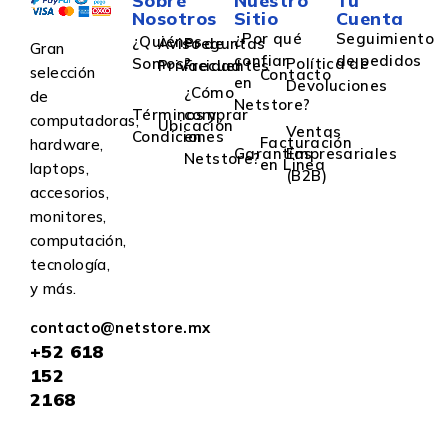
Sobre
Nuestro
Tu
Nosotros
Sitio
Cuenta
¿Por qué
Seguimiento
¿Quiénes
Aviso de
Preguntas
Gran
confiar
de pedidos
Somos?
Política de
Privacidad
Frecuentes
selección
Contacto
en
Devoluciones
¿Cómo
de
Netstore?
Términos y
comprar
computadoras,
Ubicación
Ventas
Condiciones
en
Facturación
hardware,
Garantías
Empresariales
Netstore?
en Linea
laptops,
(B2B)
accesorios,
monitores,
computación,
tecnología,
y más.
contacto@netstore.mx
+52
618
152
2168