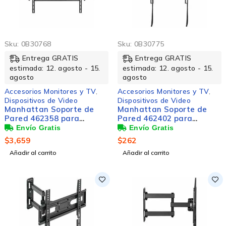
Sku:
0B30768
Sku:
0B30775
Entrega GRATIS
Entrega GRATIS
estimada: 12. agosto - 15.
estimada: 12. agosto - 15.
agosto
agosto
Accesorios Monitores y TV
,
Accesorios Monitores y TV
,
Dispositivos de Video
Dispositivos de Video
Manhattan Soporte de
Manhattan Soporte de
Pared 462358 para
Pared 462402 para
Pantalla 60" - 120", hasta
Pantalla 32" - 70", hasta
120kg
48kg
$
3,659
$
262
Añadir al carrito
Añadir al carrito