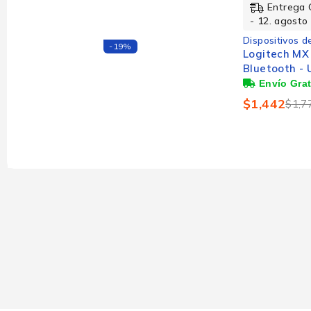
Entrega 
- 12. agosto
Dispositivos d
-19%
Logitech MX
Bluetooth - U
Inalámbrico 
Rueda de de
$
1,442
$
1,7