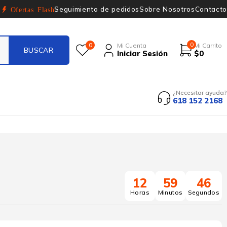
Seguimiento de pedidos
Sobre Nosotros
Contacto
Ofertas Flash
0
0
Mi Cuenta
Mi Carrito
Iniciar Sesión
$
0
¿Necesitar ayuda?
618 152 2168
12
59
45
Horas
Minutos
Segundos