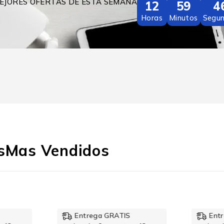
EJORES OFERTAS DE ESTA SEMANA
12
59
4
Horas
Minutos
Segu
s
Mas Vendidos
NUEVO
Entrega GRATIS
Ent