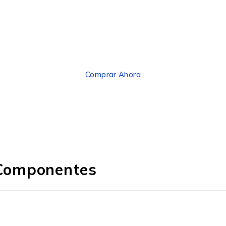
pagando con TDC
vía PayPal
Comprar Ahora
Componentes