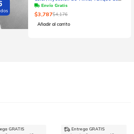
5
Tinta, Print/Copy/Scan
ndos
$
3,787
$
4,176
Añadir al carrito
rega GRATIS
Entrega GRATIS