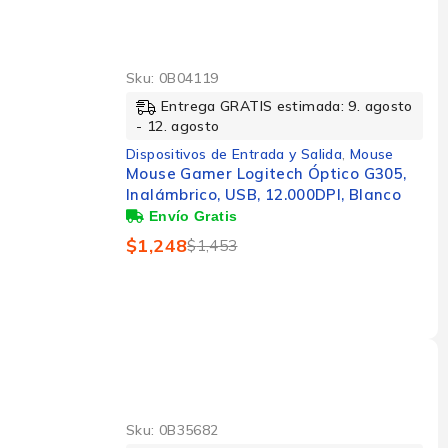
Sku:
0B04119
Entrega GRATIS estimada: 9. agosto
- 12. agosto
Dispositivos de Entrada y Salida
,
Mouse
Mouse Gamer Logitech Óptico G305,
Inalámbrico, USB, 12.000DPI, Blanco
$
1,248
$
1,453
Sku:
0B35682