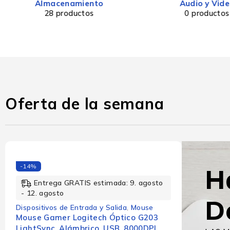
Almacenamiento
Audio y Vid
28 productos
0 productos
Oferta de la semana
-14%
H
Entrega GRATIS estimada: 9. agosto
- 12. agosto
D
Dispositivos de Entrada y Salida
,
Mouse
Mouse Gamer Logitech Óptico G203
LightSync, Alámbrico, USB, 8000DPI,