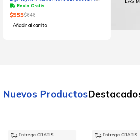
LAS M
Azul
$
555
$
646
Añadir al carrito
Nuevos Productos
Destacado
NUEVO
NUEVO
Entrega GRATIS
Entrega GRATIS