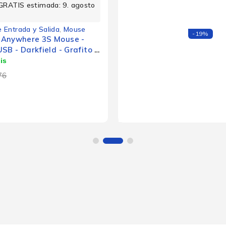
GRATIS estimada: 9. agosto
e Entrada y Salida
,
Mouse
-19%
 Anywhere 3S Mouse -
SB - Darkfield - Grafito -
- Recargable - 8000 dpi -
splazamiento
76