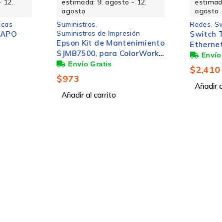
 12.
estimada: 9. agosto - 12.
estimad
agosto
agosto
icas
Suministros
,
Redes
,
S
Suministros de Impresión
TAPO
Switch 
Epson Kit de Mantenimiento
Etherne
SJMB7500, para ColorWorks
10/100Mb
C7500/C7500G
Puertos
$
2,410
$
973
Añadir a
Añadir al carrito
A PARTIR DE COMPRAS DE $300
Hasta 6 MSI