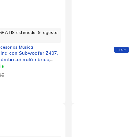
GRATIS estimada: 9. agosto
cesorios Música
-14%
cina con Subwoofer Z407,
lámbrico/Inalámbrico,
B, Negro
85