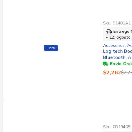
Sku:
91401A1
Entrega 
- 12. agosto
Accesorios
,
Ac
-19%
Logitech Bo
Bluetooth, A
40W RMS, US
$
2,262
$
2,7
Sku:
0B19405