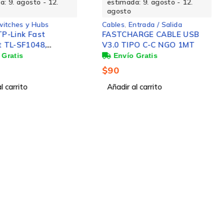
a: 9. agosto - 12.
estimada: 9. agosto - 12.
agosto
witches y Hubs
Cables
,
Entrada / Salida
TP-Link Fast
FASTCHARGE CABLE USB
t TL-SF1048,
V3.0 TIPO C-C NGO 1MT
ps, 9.6Gbit/s, 48
 ? No Administrable
$
90
l carrito
Añadir al carrito