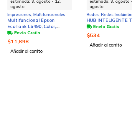
estimada: 9. agosto - 12.
estimada: 9. agosto -
agosto
agosto
Impresiones
,
Multifuncionales
Redes
,
Redes Inalámbr
Multifuncional Epson
HUB INTELIGENTE 
EcoTank L6490, Color,
Inyección de Tinta, Tanque
$
534
de Tinta, Inalámbrico,
$
11,898
Print/Scan/Copy/Fax
Añadir al carrito
Añadir al carrito