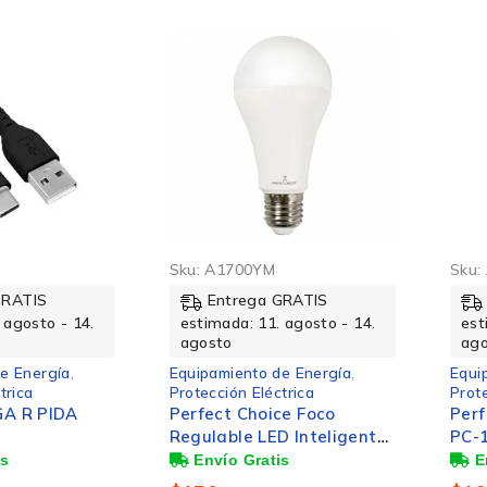
Sku:
A1700YM
Sku:
GRATIS
Entrega GRATIS
 agosto - 14.
estimada: 11. agosto - 14.
est
agosto
ag
e Energía
,
Equipamiento de Energía
,
Equi
trica
Protección Eléctrica
Prote
A R PIDA
Perfect Choice Foco
Perf
Regulable LED Inteligente
PC-1
PC-108092, WiFi, RGB,
Cone
11W, 1055 Lúmenes,