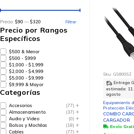
Precio:
$90
—
$320
Filtrar
Precio por Rangos
Específicos
$500 & Menor
$500 - $999
$1,000 - $1,999
$2,000 - $4,999
Sku:
G5800SZ
$5,000 - $9,999
Entrega 
$9,999 & Mayor
estimada: 11.
Categorías
agosto
Equipamiento d
Accesorios
(77)
Protección Eléc
Almacenamiento
(37)
COMBO CARG
Audio y Video
(0)
CARGADOR
Bolsos y Mochilas
(18)
Cables
(77)