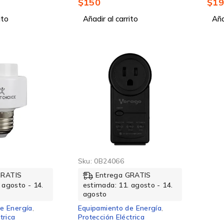
$
150
$
1
Blanco, Ahorro del 88% vs
ito
Foco Tradicional 100W
Añadir al carrito
Aña
T
Sku:
0B24066
GRATIS
Entrega GRATIS
 agosto - 14.
estimada: 11. agosto - 14.
agosto
e Energía
,
Equipamiento de Energía
,
trica
Protección Eléctrica