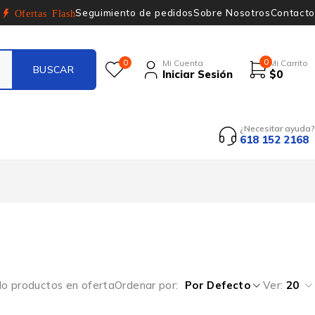
Seguimiento de pedidos
Sobre Nosotros
Contacto
Ofertas Flash
0
0
Mi Cuenta
Mi Carrito
Iniciar Sesión
$
0
¿Necesitar ayuda?
618 152 2168
lo productos en oferta
Ordenar por
Por Defecto
Ver:
20