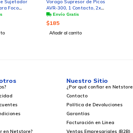
ce Sujetador
Vorago Supresor de Picos
ara Foco
AVR-300, 1 Contacto, 2x
Wi-Fi, Blanco
RJ-45, 900 Joules
$
185
ito
Añadir al carrito
otros
Nuestro Sitio
os?
¿Por qué confiar en Netstore
acidad
Contacto
cuentes
Política de Devoluciones
ndiciones
Garantías
Facturación en Linea
 en Netstore?
Ventas Empresariales (B2B)