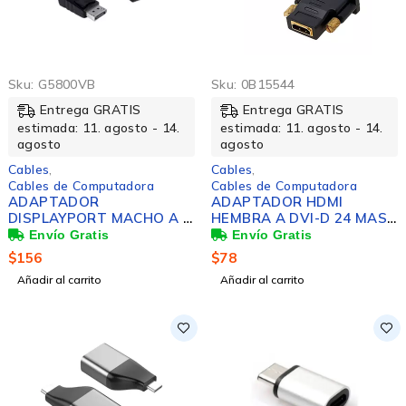
Sku:
G5800VB
Sku:
0B15544
Entrega GRATIS
Entrega GRATIS
estimada: 11. agosto - 14.
estimada: 11. agosto - 14.
agosto
agosto
Cables
,
Cables
,
Cables de Computadora
Cables de Computadora
ADAPTADOR
ADAPTADOR HDMI
DISPLAYPORT MACHO A S
HEMBRA A DVI-D 24 MAS
VGA HEMBRA 10CMS
1 M
BROBOTIX
$
156
$
78
Añadir al carrito
Añadir al carrito