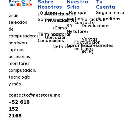
Sobre
Nuestro
Tu
Nosotros
Sitio
Cuenta
¿Por qué
Seguimiento
¿Quiénes
Aviso de
Preguntas
Gran
confiar
de pedidos
Somos?
Política de
Privacidad
Frecuentes
selección
Contacto
en
Devoluciones
¿Cómo
de
Netstore?
Términos y
comprar
computadoras,
Ubicación
Ventas
Condiciones
en
Facturación
hardware,
Garantías
Empresariales
Netstore?
en Linea
laptops,
(B2B)
accesorios,
monitores,
computación,
tecnología,
y más.
contacto@netstore.mx
+52
618
152
2168