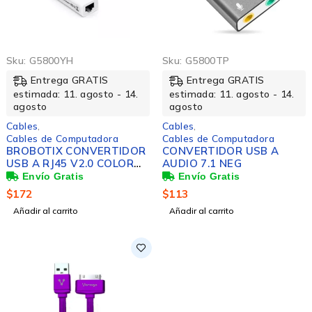
Sku:
G5800YH
Sku:
G5800TP
Entrega GRATIS
Entrega GRATIS
estimada: 11. agosto - 14.
estimada: 11. agosto - 14.
agosto
agosto
Cables
,
Cables
,
Cables de Computadora
Cables de Computadora
BROBOTIX CONVERTIDOR
CONVERTIDOR USB A
USB A RJ45 V2.0 COLOR
AUDIO 7.1 NEG
BLANCO - Adaptador
Tarjeta de Red Externa
$
172
$
113
Fast Ethernet 10/100 UTP
Añadir al carrito
Añadir al carrito
- 1 Conector USB Tipo A
Macho a RJ45 Hembra -
USB Version 2.0