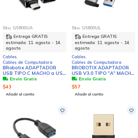
Sku:
G5800UA
Sku:
G5800UL
Entrega GRATIS
Entrega GRATIS
estimada: 11. agosto - 14.
estimada: 11. agosto - 14.
agosto
agosto
Cables
,
Cables
,
Cables de Computadora
Cables de Computadora
BRobotix ADAPTADOR
BROBOTIX ADAPTADOR
USB TIPO C MACHO a USB
USB V3.0 TIPO "A" MACHO
3.0 TIPO A HEMBRA, Color
A TIPO "C" HEMBRA
Negro
$
43
$
57
Añadir al carrito
Añadir al carrito