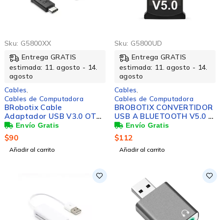
Sku:
G5800XX
Sku:
G5800UD
Entrega GRATIS
Entrega GRATIS
estimada: 11. agosto - 14.
estimada: 11. agosto - 14.
agosto
agosto
Cables
,
Cables
,
Cables de Computadora
Cables de Computadora
BRobotix Cable
BROBOTIX CONVERTIDOR
Adaptador USB V3.0 OTG
USB A BLUETOOTH V5.0 -
a USB tipo A hembra,
Tarjeta Adaptador
longitud del cable 20 cm,
Teclado Inalambrico
$
90
$
112
Telefono celular.
Audifono Bocina Audio -1
Añadir al carrito
Añadir al carrito
Conector USB Tipo A
Macho a Bluetooth -
Version 5.0