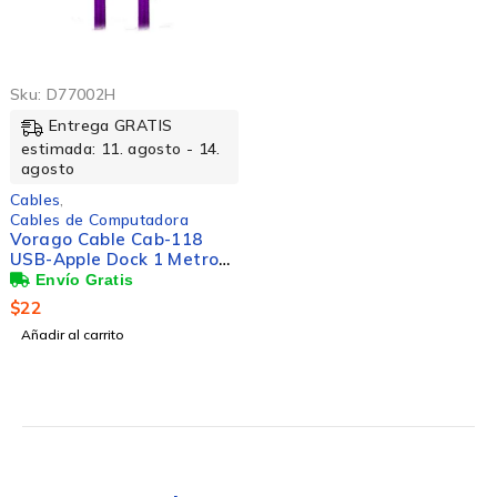
Sku:
D77002H
Entrega GRATIS
estimada: 11. agosto - 14.
agosto
Cables
,
Cables de Computadora
Vorago Cable Cab-118
USB-Apple Dock 1 Metro
Morado Bolsa - Cable for
Smartphone, Reproductor
$
22
MP3, Tableta, iPhone,
Añadir al carrito
iPod, iPad - Violeta