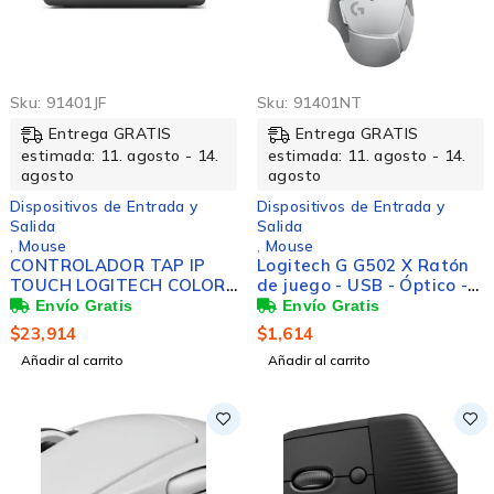
Sku:
91401JF
Sku:
91401NT
Entrega GRATIS
Entrega GRATIS
estimada: 11. agosto - 14.
estimada: 11. agosto - 14.
agosto
agosto
Dispositivos de Entrada y
Dispositivos de Entrada y
Salida
Salida
,
Mouse
,
Mouse
CONTROLADOR TAP IP
Logitech G G502 X Ratón
TOUCH LOGITECH COLOR
de juego - USB - Óptico -
GRAFITO, 10.1 PULGADAS,
13 Botón(es) - 13
LCD
Programmable Button(s) -
$
23,914
$
1,614
Blanco - Cable - 25600 dpi
Añadir al carrito
Añadir al carrito
- Rueda de
desplazamiento