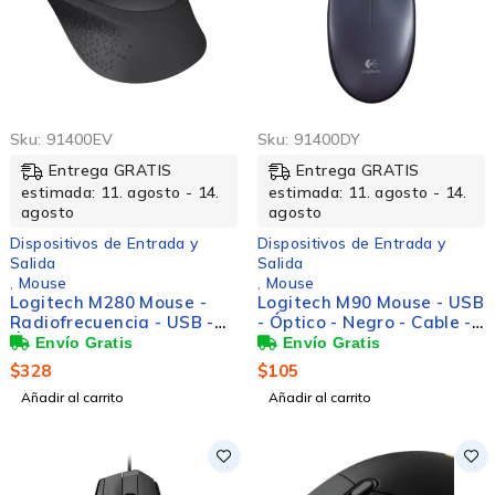
Sku:
91400EV
Sku:
91400DY
Entrega GRATIS
Entrega GRATIS
estimada: 11. agosto - 14.
estimada: 11. agosto - 14.
agosto
agosto
Dispositivos de Entrada y
Dispositivos de Entrada y
Salida
Salida
,
Mouse
,
Mouse
Logitech M280 Mouse -
Logitech M90 Mouse - USB
Radiofrecuencia - USB -
- Óptico - Negro - Cable -
Óptico - 3 Botón(es) -
Rueda de desplazamiento
Negro - Inalámbrico - 1000
- Simétrico
$
328
$
105
dpi - Rueda de
Añadir al carrito
Añadir al carrito
desplazamiento