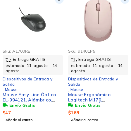
Sku:
A1700RE
Sku:
91401P5
Entrega GRATIS
Entrega GRATIS
estimada: 11. agosto - 14.
estimada: 11. agosto - 14.
agosto
agosto
Dispositivos de Entrada y
Dispositivos de Entrada y
Salida
Salida
,
Mouse
,
Mouse
Mouse Easy Line Óptico
Mouse Ergonómico
EL-994121, Alámbrico,
Logitech M170,
USB, 1200DPI, Negro
Inalámbrico, Óptico,
1.000DPI, RF Inalámbrico,
$
47
$
168
Rosa
Añadir al carrito
Añadir al carrito