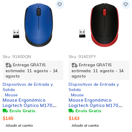
Sku:
91400QN
Sku:
91401PY
Entrega GRATIS
Entrega GRATIS
estimada: 11. agosto - 14.
estimada: 11. agosto - 14.
agosto
agosto
Dispositivos de Entrada y
Dispositivos de Entrada y
Salida
Salida
,
Mouse
,
Mouse
Mouse Ergonómico
Mouse Ergonómico
Logitech Óptico M170,
Logitech Óptico M170,
Inalámbrico, USB, 1000DPI,
Inalámbrico, USB, 1000DPI,
Negro/Azul
Negro/Rojo
$
165
$
163
Añadir al carrito
Añadir al carrito