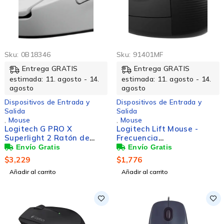
Sku:
0B18346
Sku:
91401MF
Entrega GRATIS
Entrega GRATIS
estimada: 11. agosto - 14.
estimada: 11. agosto - 14.
agosto
agosto
Dispositivos de Entrada y
Dispositivos de Entrada y
Salida
Salida
,
Mouse
,
Mouse
Logitech G PRO X
Logitech Lift Mouse -
Superlight 2 Ratón de
Frecuencia
juego - Radiofrecuencia -
Bluetooth/Radio - USB -
USB 2.0 Tipe A - 5
Óptico - 6 Botón(es) -
$
3,229
$
1,776
Botón(es) - Blanco - 1 -
Grafito - Inalámbrico -
Añadir al carrito
Añadir al carrito
Inalámbrico - 1.80m -
4000 dpi - Rueda de
2.40GHz - Recargable -
desplazamiento -
32000 dpi - Diestro - 4Día
Pequeńo/Mediano
Duración de pilas
Tamaño de la
mano/palma - Zurdo