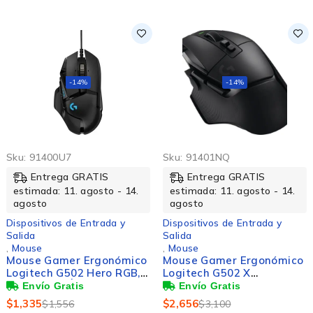
-14%
-14%
Sku:
91400U7
Sku:
91401NQ
Entrega GRATIS
Entrega GRATIS
estimada: 11. agosto - 14.
estimada: 11. agosto - 14.
agosto
agosto
Dispositivos de Entrada y
Dispositivos de Entrada y
Salida
Salida
,
Mouse
,
Mouse
Mouse Gamer Ergonómico
Mouse Gamer Ergonómico
Logitech G502 Hero RGB,
Logitech G502 X
Alámbrico, Óptico,
Lightspeed, Inalámbrico,
16.000DPI, USB-A, Negro
Óptico, 25.600DPI, RF
$
1,335
$
2,656
$
1,556
$
3,100
Inalámbrico, Negro