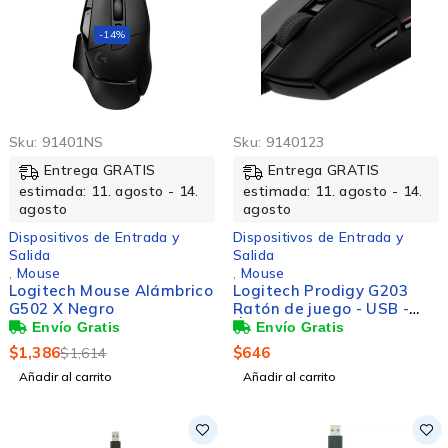
-14%
Sku:
91401NS
Sku:
9140123
Entrega GRATIS
Entrega GRATIS
estimada: 11. agosto - 14.
estimada: 11. agosto - 14.
agosto
agosto
Dispositivos de Entrada y
Dispositivos de Entrada y
Salida
Salida
,
Mouse
,
Mouse
Logitech Mouse Alámbrico
Logitech Prodigy G203
G502 X Negro
Ratón de juego - USB -
Óptico - 6 Botón(es) -
Negro - 1 - Cable - 8000
$
1,386
$
646
$
1,614
dpi
Añadir al carrito
Añadir al carrito