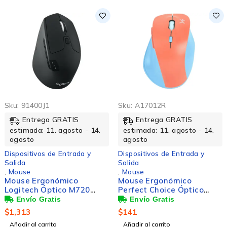
Sku:
91400J1
Sku:
A17012R
Entrega GRATIS
Entrega GRATIS
estimada: 11. agosto - 14.
estimada: 11. agosto - 14.
agosto
agosto
Dispositivos de Entrada y
Dispositivos de Entrada y
Salida
Salida
,
Mouse
,
Mouse
Mouse Ergonómico
Mouse Ergonómico
Logitech Óptico M720
Perfect Choice Óptico
Triathlon, Bluetooth, USB,
Thumb, RF Inalámbrico,
1000DPI, Negro
1600DPI, Azul/Naranja
$
1,313
$
141
Añadir al carrito
Añadir al carrito