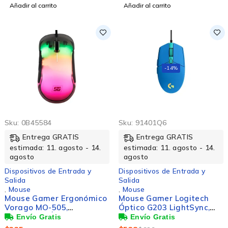
Añadir al carrito
Añadir al carrito
-14%
Sku:
0B45584
Sku:
91401Q6
Entrega GRATIS
Entrega GRATIS
estimada: 11. agosto - 14.
estimada: 11. agosto - 14.
agosto
agosto
Dispositivos de Entrada y
Dispositivos de Entrada y
Salida
Salida
,
Mouse
,
Mouse
Mouse Gamer Ergonómico
Mouse Gamer Logitech
Vorago MO-505,
Óptico G203 LightSync,
Alámbrico, Óptico,
Alámbrico, USB, 8000DPI,
3.200DPI, USB-A, Negro
Azul