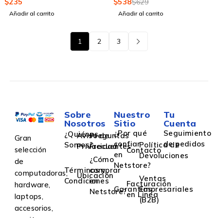
$
235
$
538
$
629
Añadir al carrito
Añadir al carrito
1
2
3
Sobre
Nuestro
Tu
Nosotros
Sitio
Cuenta
¿Por qué
Seguimiento
¿Quiénes
Aviso de
Preguntas
Gran
confiar
de pedidos
Somos?
Política de
Privacidad
Frecuentes
selección
Contacto
en
Devoluciones
¿Cómo
de
Netstore?
Términos y
comprar
computadoras,
Ubicación
Ventas
Condiciones
en
Facturación
hardware,
Garantías
Empresariales
Netstore?
en Linea
laptops,
(B2B)
accesorios,