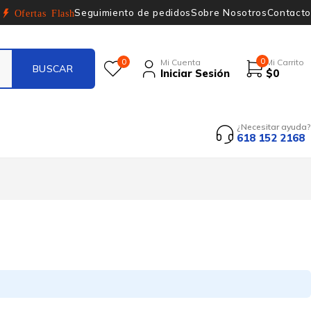
Seguimiento de pedidos
Sobre Nosotros
Contacto
Ofertas Flash
0
0
Mi Cuenta
Mi Carrito
Iniciar Sesión
$
0
¿Necesitar ayuda?
618 152 2168