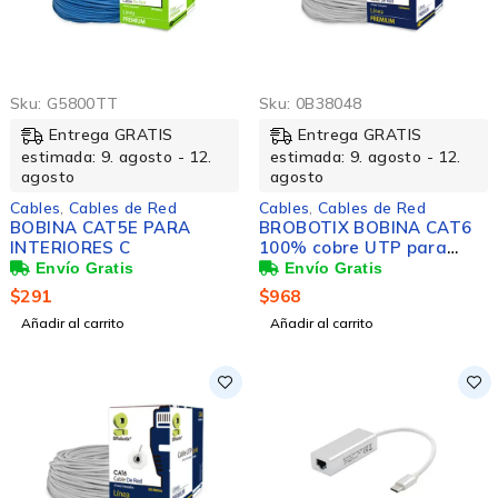
Sku:
G5800TT
Sku:
0B38048
Entrega GRATIS
Entrega GRATIS
estimada: 9. agosto - 12.
estimada: 9. agosto - 12.
agosto
agosto
Cables
,
Cables de Red
Cables
,
Cables de Red
BOBINA CAT5E PARA
BROBOTIX BOBINA CAT6
INTERIORES C
100% cobre UTP para
interiores 100 METROS
COLOR Gris - Rollo Cable
$
291
$
968
UTP para Red Solida - 4
Añadir al carrito
Añadir al carrito
pares - Instalaciones
CCTV Camara de
Seguridad Servidor
Switch Video Datos
Ethernet - Categoria 6 -
Color Gris