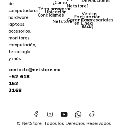
Devoluciones
¿Cómo
de
Netstore?
Términos y
comprar
computadoras,
Ubicación
Ventas
Condiciones
en
Facturación
hardware,
Garantías
Empresariales
Netstore?
en Linea
laptops,
(B2B)
accesorios,
monitores,
computación,
tecnología,
y más.
contacto@netstore.mx
+52
618
152
2168
© NetStore. Todos los Derechos Reservados