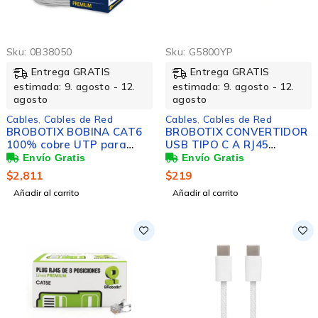
Sku:
0B38050
Sku:
G5800YP
Entrega GRATIS
Entrega GRATIS
estimada: 9. agosto - 12.
estimada: 9. agosto - 12.
agosto
agosto
Cables
,
Cables de Red
Cables
,
Cables de Red
BROBOTIX BOBINA CAT6
BROBOTIX CONVERTIDOR
100% cobre UTP para
USB TIPO C A RJ45
interiores 305 METROS
GIGABIT V3.0 COLOR
COLOR Gris - Rollo Cable
BLANCO - Adaptador
$
2,811
$
219
UTP para Red Solida - 4
Tarjeta de Red Externa
Añadir al carrito
Añadir al carrito
pares - Instalaciones
Gigabit 10/100/1000 UTP -
CCTV Camara de
1 Conector USB Tipo C
Seguridad Servidor
Macho a RJ45 Gigabit
Switch Video Datos
Hembra - USB Version 3.0
Ethernet - Categoria 6 -
Color Gris