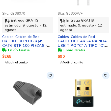
Sku:
0B38070
Sku:
G5800WF
Entrega GRATIS
Entrega GRATIS
estimada: 9. agosto - 12.
estimada: 9. agosto - 12.
agosto
agosto
Cables
,
Cables de Red
Cables
,
Cables de Red
BROBOTIX PLUG RJ45
CABLE DE CARGA RAPIDA
CAT6 STP 100 PIEZAS -
USB TIPO "C" A TIPO “C”,
Conector RJ45 Panel de
DE 1 METRO, PUNTAS DE
Parcheo Cable Patch
ACERO REFORZADO,
$
265
$
90
Blindado Shielded
FORRO TEJIDO, COLOR
Añadir al carrito
Añadir al carrito
GRIS.