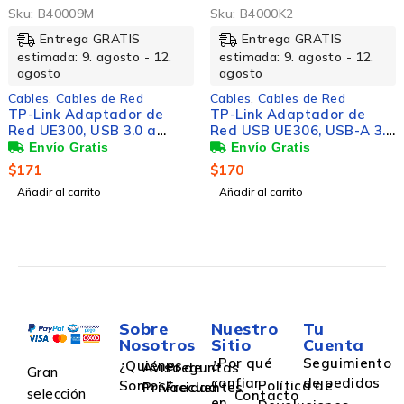
Sku:
B40009M
Sku:
B4000K2
Entrega GRATIS
Entrega GRATIS
estimada: 9. agosto - 12.
estimada: 9. agosto - 12.
agosto
agosto
Cables
,
Cables de Red
Cables
,
Cables de Red
TP-Link Adaptador de
TP-Link Adaptador de
Red UE300, USB 3.0 a
Red USB UE306, USB-A 3.0
Ethernet Gigabit,
Macho - Gigabit Ethernet
Alámbrico
RJ-45 Hembra, 1 Gbit/s,
$
171
$
170
Negro
Añadir al carrito
Añadir al carrito
Sobre
Nuestro
Tu
Nosotros
Sitio
Cuenta
¿Por qué
Seguimiento
¿Quiénes
Aviso de
Preguntas
Gran
confiar
de pedidos
Somos?
Política de
Privacidad
Frecuentes
selección
Contacto
en