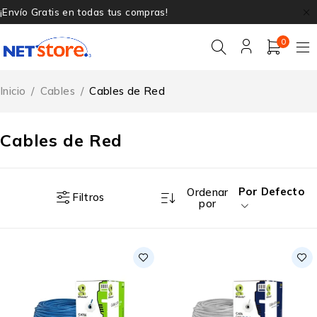
¡Envío Gratis en todas tus compras!
0
Inicio
/
Cables
/
Cables de Red
Cables de Red
Por Defecto
Ordenar
Filtros
por