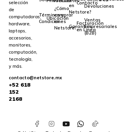
Privacidad
Frecuentes
selección
Contacto
en
Devoluciones
¿Cómo
de
Netstore?
Términos y
comprar
computadoras,
Ubicación
Ventas
Condiciones
en
Facturación
hardware,
Garantías
Empresariales
Netstore?
en Linea
laptops,
(B2B)
accesorios,
monitores,
computación,
tecnología,
y más.
contacto@netstore.mx
+52
618
152
2168