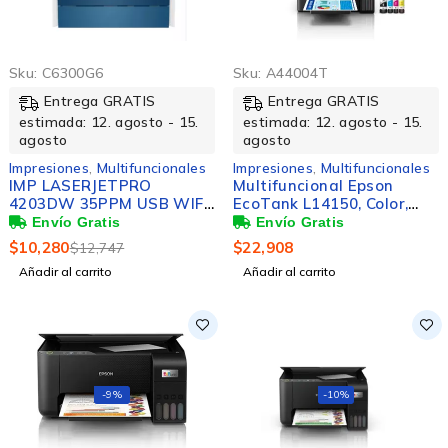
Sku:
C6300G6
Sku:
A44004T
Entrega GRATIS
Entrega GRATIS
estimada: 12. agosto - 15.
estimada: 12. agosto - 15.
agosto
agosto
Impresiones
,
Multifuncionales
Impresiones
,
Multifuncionales
IMP LASERJETPRO
Multifuncional Epson
4203DW 35PPM USB WIFI
EcoTank L14150, Color,
COLOR
Inyección de Tinta,
Tanque de Tinta,
$
10,280
$
22,908
$
12,747
Inalámbrico,
Añadir al carrito
Añadir al carrito
Print/Scan/Copy/Fax
-9%
-10%