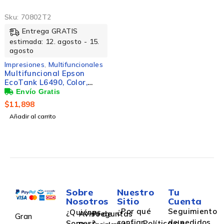
Sku:
70802T2
Entrega GRATIS
estimada: 12. agosto - 15.
agosto
Impresiones
,
Multifuncionales
Multifuncional Epson
EcoTank L6490, Color,
Inyección de Tinta,
Tanque de Tinta,
$
11,898
Inalámbrico,
Añadir al carrito
Print/Scan/Copy/Fax
Sobre
Nuestro
Tu
Nosotros
Sitio
Cuenta
¿Por qué
Seguimiento
¿Quiénes
Aviso de
Preguntas
Gran
confiar
de pedidos
Somos?
Política de