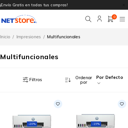
¡Envío Gratis en todas tus compras!
0
Inicio
/
Impresiones
/
Multifuncionales
Multifuncionales
Por Defecto
Ordenar
Filtros
por
-20%
-19%