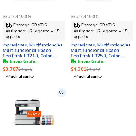
Sku:
A44008B
Sku:
A440081
Entrega GRATIS
Entrega GRATIS
estimada: 12. agosto - 15.
estimada: 12. agosto - 15.
agosto
agosto
Impresiones
,
Multifuncionales
Impresiones
,
Multifuncionales
Multifuncional Epson
Multifuncional Epson
EcoTank L3210, Color,
EcoTank L3250, Color,
Inyección de Tinta,
Inyección de Tinta,
Tanque de Tinta,
Tanque de Tinta,
$
3,787
$
4,361
$
4,176
$
4,847
Print/Copy/Scan
Inalámbrico,
Añadir al carrito
Añadir al carrito
Print/Copy/Scan
NUEVO