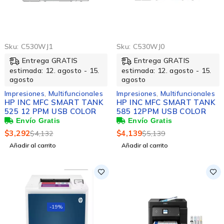
Sku:
C530WJ1
Sku:
C530WJ0
Entrega GRATIS
Entrega GRATIS
estimada: 12. agosto - 15.
estimada: 12. agosto - 15.
agosto
agosto
Impresiones
,
Multifuncionales
Impresiones
,
Multifuncionales
HP INC MFC SMART TANK
HP INC MFC SMART TANK
525 12 PPM USB COLOR
585 12PPM USB COLOR
$
3,292
$
4,139
$
4,132
$
5,139
Añadir al carrito
Añadir al carrito
-19%