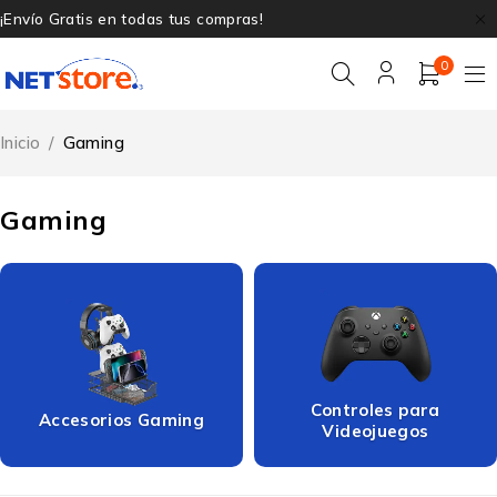
¡Envío Gratis en todas tus compras!
0
Inicio
/
Gaming
Gaming
Controles para
Accesorios Gaming
Videojuegos