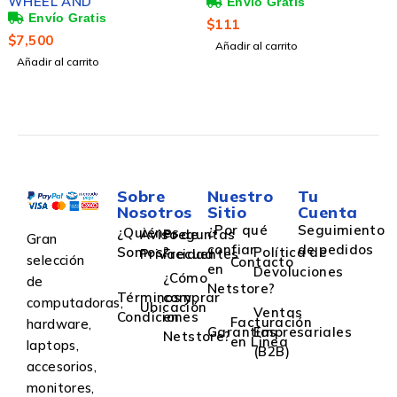
WHEEL AND
Computadora KG-200,
para Niños, Rosa
$
111
$
7,500
Añadir al carrito
Añadir al carrito
Sobre
Nuestro
Tu
Nosotros
Sitio
Cuenta
¿Por qué
Seguimiento
¿Quiénes
Aviso de
Preguntas
Gran
confiar
de pedidos
Somos?
Política de
Privacidad
Frecuentes
selección
Contacto
en
Devoluciones
¿Cómo
de
Netstore?
Términos y
comprar
computadoras,
Ubicación
Ventas
Condiciones
en
Facturación
hardware,
Garantías
Empresariales
Netstore?
en Linea
laptops,
(B2B)
accesorios,
monitores,