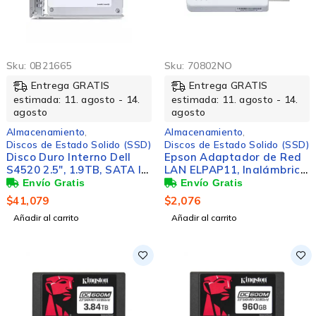
Sku:
0B21665
Sku:
70802NO
Entrega GRATIS
Entrega GRATIS
estimada: 11. agosto - 14.
estimada: 11. agosto - 14.
agosto
agosto
Almacenamiento
,
Almacenamiento
,
Discos de Estado Solido (SSD)
Discos de Estado Solido (SSD)
Disco Duro Interno Dell
Epson Adaptador de Red
S4520 2.5", 1.9TB, SATA III,
LAN ELPAP11, Inalámbrico,
6 Gbit/s, 5400RPM, No
Blanco, para Proyectores
disponible Caché
Epson
$
41,079
$
2,076
Añadir al carrito
Añadir al carrito