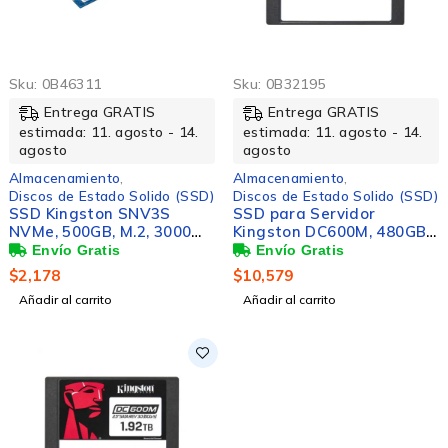
Sku:
0B46311
Sku:
0B32195
Entrega GRATIS
Entrega GRATIS
estimada: 11. agosto - 14.
estimada: 11. agosto - 14.
agosto
agosto
Almacenamiento
,
Almacenamiento
,
Discos de Estado Solido (SSD)
Discos de Estado Solido (SSD)
SSD Kingston SNV3S
SSD para Servidor
NVMe, 500GB, M.2, 3000
Kingston DC600M, 480GB,
MB/s Escritura, 5000 MB/s
SATA III, 2.5"
Lectura, PCI Express 4.0
$
2,178
$
10,579
Añadir al carrito
Añadir al carrito