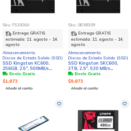
Sku:
F52006A
Sku:
0B38309
Entrega GRATIS
Entrega GRATIS
estimada: 11. agosto - 14.
estimada: 11. agosto - 14.
agosto
agosto
Almacenamiento
,
Almacenamiento
,
Discos de Estado Solido (SSD)
Discos de Estado Solido (SSD)
SSD Kingston KC600,
SSD Kingston SKC600,
256GB, 2.5", 500MB/s
2TB, 2.5", 520 MB/s
Escritura, 550MB/s
Escritura, 550MB/s
Lectura, SATA III
Lectura, SATA III
$
1,873
$
9,873
Añadir al carrito
Añadir al carrito