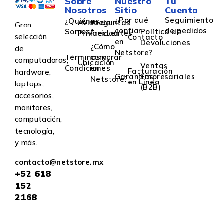
Sobre
Nuestro
Tu
Nosotros
Sitio
Cuenta
¿Por qué
Seguimiento
¿Quiénes
Aviso de
Preguntas
Gran
confiar
de pedidos
Somos?
Política de
Privacidad
Frecuentes
selección
Contacto
en
Devoluciones
¿Cómo
de
Netstore?
Términos y
comprar
computadoras,
Ubicación
Ventas
Condiciones
en
Facturación
hardware,
Garantías
Empresariales
Netstore?
en Linea
laptops,
(B2B)
accesorios,
monitores,
computación,
tecnología,
y más.
contacto@netstore.mx
+52
618
152
2168