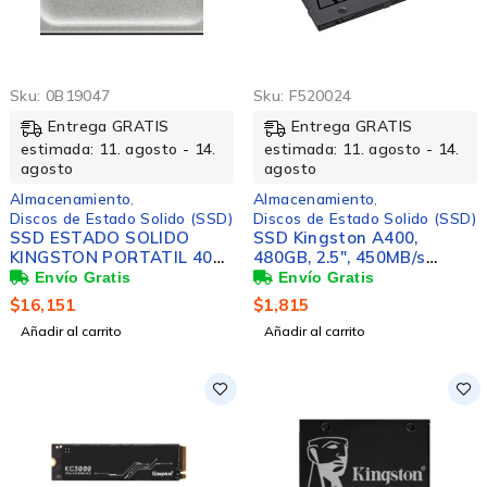
Sku:
0B19047
Sku:
F520024
Entrega GRATIS
Entrega GRATIS
estimada: 11. agosto - 14.
estimada: 11. agosto - 14.
agosto
agosto
Almacenamiento
,
Almacenamiento
,
Discos de Estado Solido (SSD)
Discos de Estado Solido (SSD)
SSD ESTADO SOLIDO
SSD Kingston A400,
KINGSTON PORTATIL 4000
480GB, 2.5", 450MB/s
GB
Escritura, 500 MB/s
Lectura, SATA III
$
16,151
$
1,815
Añadir al carrito
Añadir al carrito