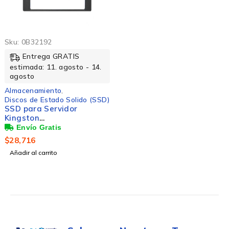
Sku:
0B32192
Entrega GRATIS
estimada: 11. agosto - 14.
agosto
Almacenamiento
,
Discos de Estado Solido (SSD)
SSD para Servidor
Kingston
SEDC600M/1920G, 1.9TB,
SATA III, 2.5"
$
28,716
Añadir al carrito