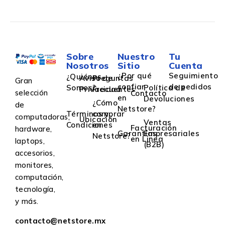
Sobre
Nuestro
Tu
Nosotros
Sitio
Cuenta
¿Por qué
Seguimiento
¿Quiénes
Aviso de
Preguntas
Gran
confiar
de pedidos
Somos?
Política de
Privacidad
Frecuentes
selección
Contacto
en
Devoluciones
¿Cómo
de
Netstore?
Términos y
comprar
computadoras,
Ubicación
Ventas
Condiciones
en
Facturación
hardware,
Garantías
Empresariales
Netstore?
en Linea
laptops,
(B2B)
accesorios,
monitores,
computación,
tecnología,
y más.
contacto@netstore.mx