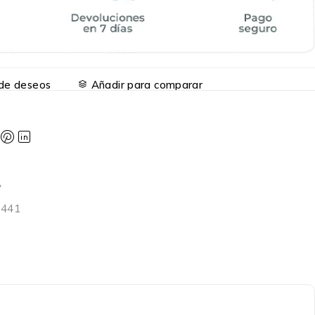
a de deseos
Añadir para comparar
A
9441