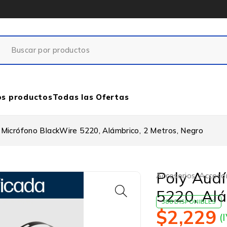
os productos
Todas las Ofertas
 Micrófono BlackWire 5220, Alámbrico, 2 Metros, Negro
Poly Audí
Accesorios
,
Accesor
5220, Alá
388 DISPONIBLES
$
2,229
(