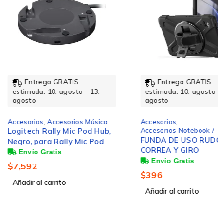
3.5 mm connector
Peso y dimensiones
Entrega GRATIS
Entrega GRATIS
estimada: 10. agosto - 13.
estimada: 10. agosto 
agosto
agosto
Peso
Accesorios
,
Accesorios Música
Accesorios
,
Accesorios Notebook / 
Logitech Rally Mic Pod Hub,
FUNDA DE USO RUD
Negro, para Rally Mic Pod
CORREA Y GIRO
Auriculares
$
7,592
$
396
Añadir al carrito
Añadir al carrito
Sensibilidad de auricular