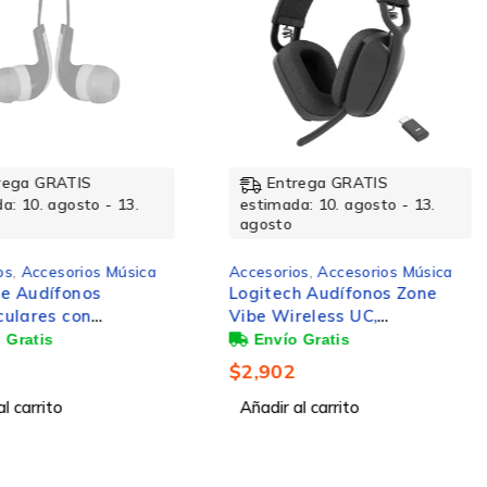
rega GRATIS
Entrega GRATIS
a: 10. agosto - 13.
estimada: 10. agosto - 13.
agosto
os
,
Accesorios Música
Accesorios
,
Accesorios Música
ne Audífonos
Logitech Audífonos Zone
culares con
Vibe Wireless UC,
no EL-995241,
Inalámbrico, USB-A/USB-C,
co, 3.5mm, Gris
Grafito
$
2,902
l carrito
Añadir al carrito