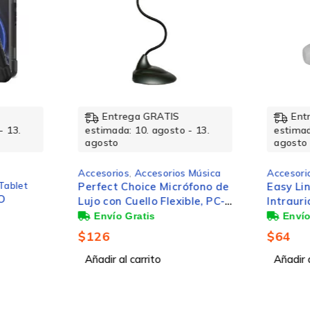
Si
Entrega GRATIS
Ent
- 13.
estimada: 10. agosto - 13.
estimad
agosto
agosto
162.5 g
Accesorios
,
Accesorios Música
Accesori
Tablet
Perfect Choice Micrófono de
Easy Li
O
Lujo con Cuello Flexible, PC-
Intrauri
110279, Alámbrico, Negro
Micrófo
Alámbri
$
126
$
64
Añadir al carrito
Añadir a
116 dB