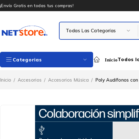
¡Envío Gratis en todas tus compras!
Todos l
Categorias
Inicio
Inicio
/
Accesorios
/
Accesorios Música
/
Poly Audífonos con