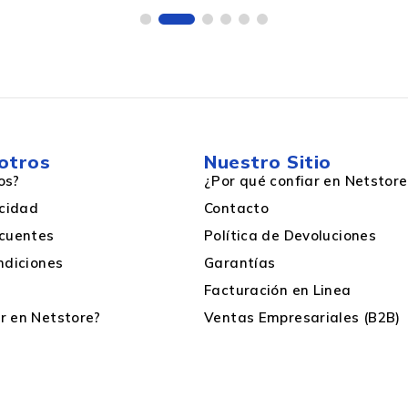
Supraaural
Si
otros
Nuestro Sitio
32 Ohmio
os?
¿Por qué confiar en Netstore
acidad
Contacto
3.2 cm
cuentes
Política de Devoluciones
ndiciones
Garantías
Si
Facturación en Linea
 en Netstore?
Ventas Empresariales (B2B)