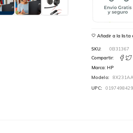
Añadir a la list
SKU:
0B31367
Compartir:
Marca:
HP
Modelo:
8X231A
UPC:
019749842