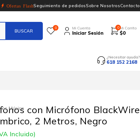
Seguimiento de pedidos
Sobre Nosotros
Contacto
Ofertas Flash
0
0
Mi Cuenta
Mi Carrito
Iniciar Sesión
$
0
¿Necesitar ayuda?
618 152 2168
fonos con Micrófono BlackWire
ios Música
mbrico, 2 Metros, Negro
IVA Incluido)