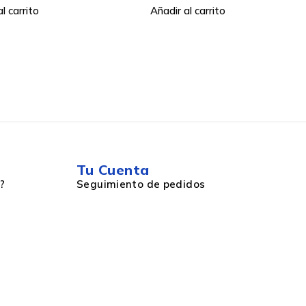
 Consola de Juegos
l carrito
Añadir al carrito
udio Digital
k Laptop
Tu Cuenta
?
Seguimiento de pedidos