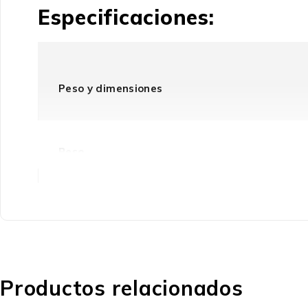
Especificaciones:
Peso y dimensiones
Peso
Detalles técnicos
Periodo de garantía
Productos relacionados