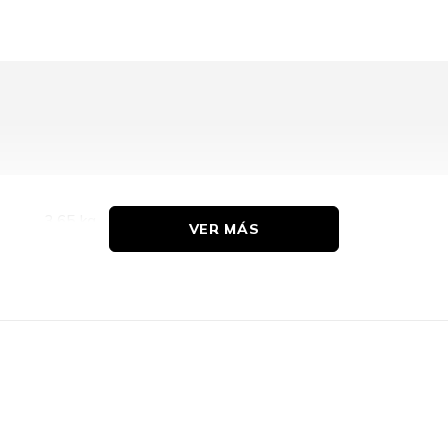
3.65 kg
VER MÁS
1 Año(s)