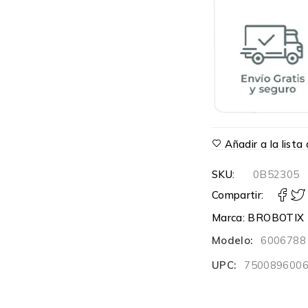
Añadir a la list
SKU:
0B52305
Compartir:
Marca:
BROBOTIX
Modelo:
6006788
UPC:
750089600