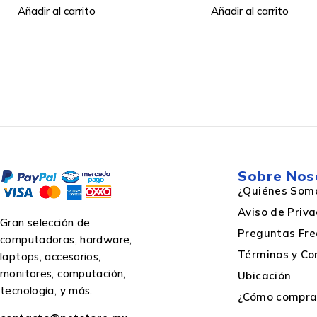
pares - Instalaciones CCTV
Añadir al carrito
Camara de Seguridad
Servidor Switch Video
Datos Ethernet - Categoria
AWG calibre del cable
6 - Color Gris
Blindaje de cable
Longitud de cable
Sobre Nos
¿Quiénes Som
Color del producto
Aviso de Priv
Gran selección de
Preguntas Fre
computadoras, hardware,
Términos y Co
laptops, accesorios,
Material del conductor
monitores, computación,
Ubicación
tecnología, y más.
¿Cómo comprar
Categoría de cable