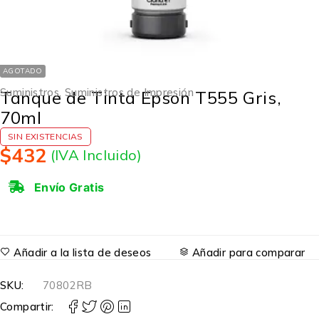
AGOTADO
Suministros
,
Suministros de Impresión
Tanque de Tinta Epson T555 Gris,
70ml
SIN EXISTENCIAS
$
432
(IVA Incluido)
Envío Gratis
Añadir a la lista de deseos
Añadir para comparar
SKU:
70802RB
Compartir: