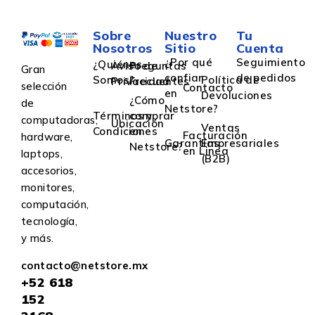
Sobre
Nuestro
Tu
Nosotros
Sitio
Cuenta
¿Por qué
Seguimiento
¿Quiénes
Aviso de
Preguntas
Gran
confiar
de pedidos
Somos?
Política de
Privacidad
Frecuentes
selección
Contacto
en
Devoluciones
¿Cómo
de
Netstore?
Términos y
comprar
computadoras,
Ubicación
Ventas
Condiciones
en
Facturación
hardware,
Garantías
Empresariales
Netstore?
en Linea
laptops,
(B2B)
accesorios,
monitores,
computación,
tecnología,
y más.
contacto@netstore.mx
+52
618
152