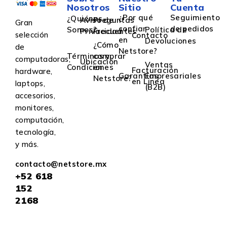
Nosotros
Sitio
Cuenta
¿Por qué
Seguimiento
¿Quiénes
Aviso de
Preguntas
Gran
confiar
de pedidos
Somos?
Política de
Privacidad
Frecuentes
selección
Contacto
en
Devoluciones
¿Cómo
de
Netstore?
Términos y
comprar
computadoras,
Ubicación
Ventas
Condiciones
en
Facturación
hardware,
Garantías
Empresariales
Netstore?
en Linea
laptops,
(B2B)
accesorios,
monitores,
computación,
tecnología,
y más.
contacto@netstore.mx
+52
618
152
2168