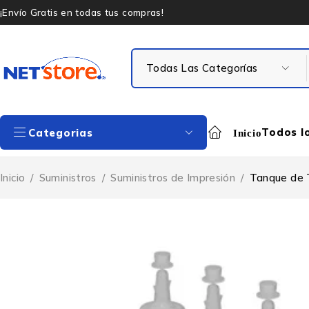
¡Envío Gratis en todas tus compras!
Todos l
Categorias
Inicio
Inicio
/
Suministros
/
Suministros de Impresión
/
Tanque de 