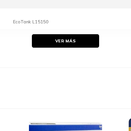
EcoTank L15150
VER MÁS
Original
Estándar
Epson
1
6000 páginas