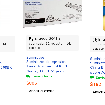
T524320-AL
Un solo paquete
Entrega GRATIS
Ent
- 14.
estimada: 11. agosto - 14.
estimad
agosto
agosto
Magenta
Suministros
,
Suminist
ón
Suministros de Oficina
Suminist
60
Cinta Brother M531 Negro
Cartuch
s
sobre Azul, 12mm x 8m
Magenta
$
162
$
198
Añadir al carrito
Añadir a