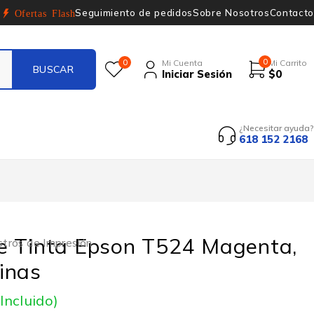
Seguimiento de pedidos
Sobre Nosotros
Contacto
Ofertas Flash
0
0
Mi Cuenta
Mi Carrito
Iniciar Sesión
$
0
¿Necesitar ayuda?
618 152 2168
e Tinta Epson T524 Magenta,
stros de Impresión
inas
 Incluido)