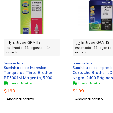
Código OEM
Supply type
Entrega GRATIS
Entrega GRATIS
estimada: 11. agosto 
estimada: 11. agosto - 14.
agosto
agosto
Colores de impresión
Suministros
,
Suministros
,
Suministros de Impresi
Suministros de Impresión
Tóner Brother TN10
Cartucho Brother LC-509BK
Negro, 1.000 Página
Negro, 2400 Páginas
$
805
$
199
Añadir al carrito
Añadir al carrito