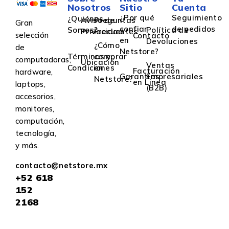
Nosotros
Sitio
Cuenta
¿Por qué
Seguimiento
¿Quiénes
Aviso de
Preguntas
Gran
confiar
de pedidos
Somos?
Política de
Privacidad
Frecuentes
selección
Contacto
en
Devoluciones
¿Cómo
de
Netstore?
Términos y
comprar
computadoras,
Ubicación
Ventas
Condiciones
en
Facturación
hardware,
Garantías
Empresariales
Netstore?
en Linea
laptops,
(B2B)
accesorios,
monitores,
computación,
tecnología,
y más.
contacto@netstore.mx
+52
618
152
2168