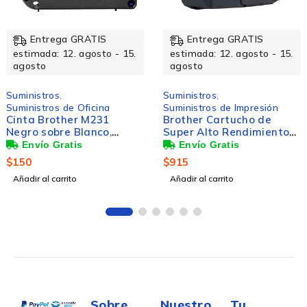
Entrega GRATIS
Entrega GRATIS
15.
estimada: 12. agosto - 15.
estimada: 12. agosto -
agosto
agosto
Suministros
,
Suministros
,
Suministros de Impresión
Suministros de Oficina
Brother Cartucho de
Brother Etiquetas de
Super Alto Rendimiento
Papel Continuo DK22
LC3019BK Negro, 3000
Negro sobre Blanco,
Páginas
62mm x 15.2m
$
915
$
729
Añadir al carrito
Añadir al carrito
Sobre
Nuestro
Tu