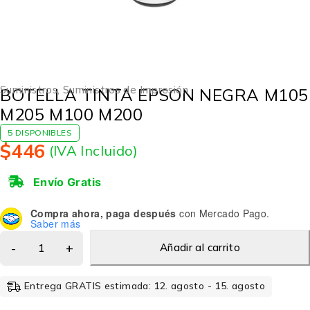
Suministros
,
Suministros de Impresión
BOTELLA TINTA EPSON NEGRA M105
M205 M100 M200
5 DISPONIBLES
$
446
(IVA Incluido)
Envío Gratis
Compra ahora, paga después
con Mercado Pago.
Saber más
Añadir al carrito
Entrega GRATIS estimada: 12. agosto - 15. agosto