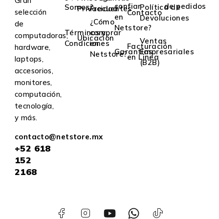
Gran
confiar
de pedidos
Somos?
Política de
Privacidad
Frecuentes
selección
Contacto
en
Devoluciones
¿Cómo
de
Netstore?
Términos y
comprar
computadoras,
Ubicación
Ventas
Condiciones
en
Facturación
hardware,
Garantías
Empresariales
Netstore?
en Linea
laptops,
(B2B)
accesorios,
monitores,
computación,
tecnología,
y más.
contacto@netstore.mx
+52
618
152
2168