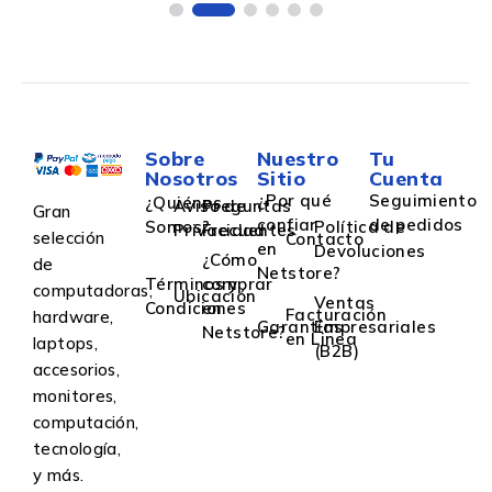
Sobre
Nuestro
Tu
Nosotros
Sitio
Cuenta
¿Por qué
Seguimiento
¿Quiénes
Aviso de
Preguntas
Gran
confiar
de pedidos
Somos?
Política de
Privacidad
Frecuentes
selección
Contacto
en
Devoluciones
¿Cómo
de
Netstore?
Términos y
comprar
computadoras,
Ubicación
Ventas
Condiciones
en
Facturación
hardware,
Garantías
Empresariales
Netstore?
en Linea
laptops,
(B2B)
accesorios,
monitores,
computación,
tecnología,
y más.