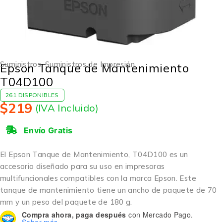
Suministros
,
Suministros de Impresión
Epson Tanque de Mantenimiento
T04D100
261 DISPONIBLES
$
219
(IVA Incluido)
Envío Gratis
El Epson Tanque de Mantenimiento, T04D100 es un
accesorio diseñado para su uso en impresoras
multifuncionales compatibles con la marca Epson. Este
tanque de mantenimiento tiene un ancho de paquete de 70
mm y un peso del paquete de 180 g.
Compra ahora, paga después
con Mercado Pago.
Saber más