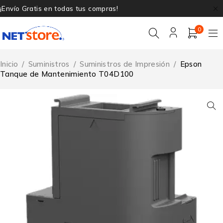
¡Envío Gratis en todas tus compras!
0
Inicio
/
Suministros
/
Suministros de Impresión
/
Epson
Tanque de Mantenimiento T04D100