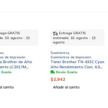
rega GRATIS
Entrega GRATIS
a: 10. agosto - 13.
estimada: 10. agosto - 13.
agosto
ros
,
Suministros
,
ros de Impresión
Suministros de Impresión
rother TN-433C Cyan
Tanque de Tinta Brother
ndimiento Cian, 4.000
BT5001M Magenta, 5000
s
Páginas
$
193
l carrito
Añadir al carrito