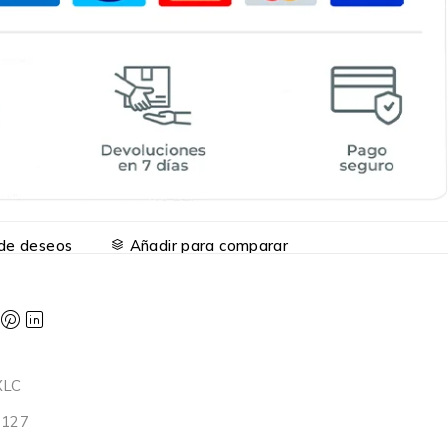
a de deseos
Añadir para comparar
XLC
6127