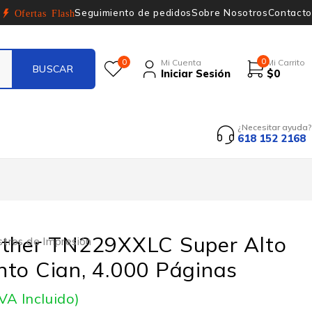
Seguimiento de pedidos
Sobre Nosotros
Contacto
Ofertas Flash
0
0
Mi Cuenta
Mi Carrito
Iniciar Sesión
$
0
¿Necesitar ayuda?
618 152 2168
other TN229XXLC Super Alto
stros de Impresión
to Cian, 4.000 Páginas
IVA Incluido)