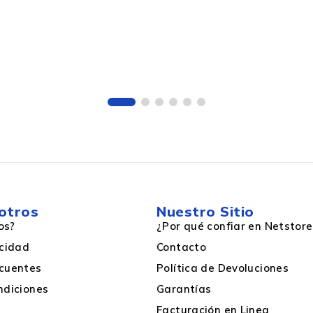
Brother
Láser
1
1 Pieza
otros
Nuestro Sitio
Un solo paquete
os?
¿Por qué confiar en Netstore
acidad
Contacto
cuentes
Política de Devoluciones
Cian
ndiciones
Garantías
Facturación en Linea