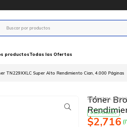
os productos
Todas las Ofertas
her TN229XXLC Super Alto Rendimiento Cian, 4.000 Páginas
Tóner Br
Suministros
,
Sumini
Rendimien
6 DISPONIBLES
$
2,716
(