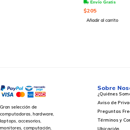
Blanco/Negro
$
205
Marca compatible
Añadir al carrito
Tecnología de impresión
Colour toner cartridges quantity
Cantidad por paquete
Sobre Nos
Supply type
¿Quiénes Som
Aviso de Priv
Gran selección de
Preguntas Fre
Colores de impresión
computadoras, hardware,
Términos y Co
laptops, accesorios,
monitores, computación,
Ubicación