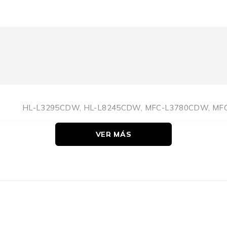
HL-L3295CDW, HL-L8245CDW, MFC-L3780CDW, M
VER MÁS
Original