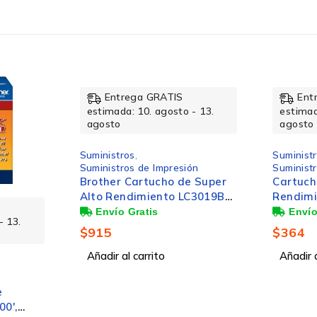
Caja
Entrega GRATIS
Ent
- 13.
estimada: 10. agosto - 13.
estimad
agosto
agosto
4000 páginas
Suministros
,
Suminist
ón
Suministros de Impresión
Suminist
 Super
Cartucho Brother de Alto
Tóner B
4.000 Páginas
C3019BK
Rendimiento LC3017M
Alto Re
Magenta, 550 Páginas
Página
$
364
$
2,942
Negro
Añadir al carrito
Añadir a
Súper alto