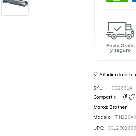
Añadir a la list
SKU:
0B26614
Compartir:
Marca:
Brother
Modelo:
TN229X
UPC:
001250266