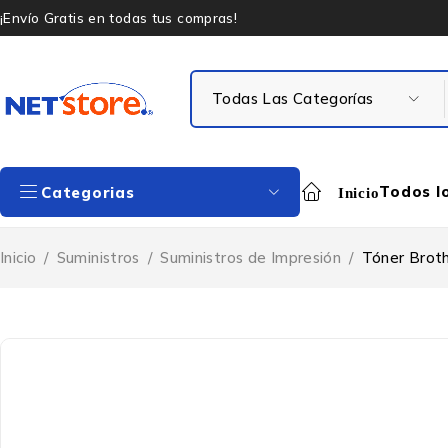
¡Envío Gratis en todas tus compras!
Todos l
Categorias
Inicio
Inicio
/
Suministros
/
Suministros de Impresión
/
Tóner Brot