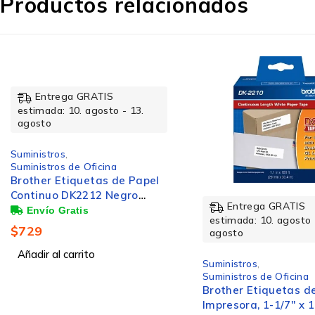
Productos relacionados
Tipo de embalaje
Características
Entrega GRATIS
estimada: 10. agosto 
agosto
Colour toner page yield
Suministros
,
Suministros de Impresi
Brother Cartucho de
Rendimiento de impresión
Alto Rendimiento L
Entrega GRATIS
Negro, 3000 Páginas
estimada: 10. agosto - 13.
$
915
agosto
Color del producto
Añadir al carrito
Suministros
,
Suministros de Oficina
Brother Etiquetas de
Tipo de cartucho de tinta
Impresora, 1-1/7'' x 100',