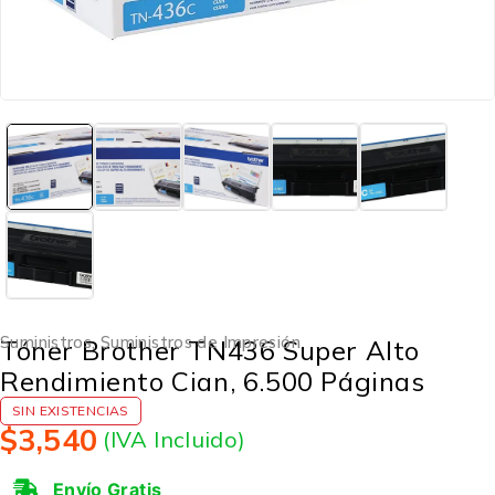
Suministros
,
Suministros de Impresión
Tóner Brother TN436 Super Alto
Rendimiento Cian, 6.500 Páginas
SIN EXISTENCIAS
$
3,540
(IVA Incluido)
Envío Gratis