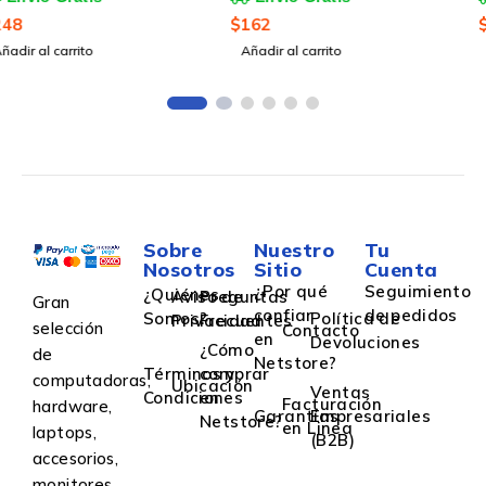
QL-500/QL-550
$
162
$
162
Añadir al carrito
Añadir al carrito
Sobre
Nuestro
Tu
Nosotros
Sitio
Cuenta
¿Por qué
Seguimiento
¿Quiénes
Aviso de
Preguntas
Gran
confiar
de pedidos
Somos?
Política de
Privacidad
Frecuentes
selección
Contacto
en
Devoluciones
¿Cómo
de
Netstore?
Términos y
comprar
computadoras,
Ubicación
Ventas
Condiciones
en
Facturación
hardware,
Garantías
Empresariales
Netstore?
en Linea
laptops,
(B2B)
accesorios,
monitores,