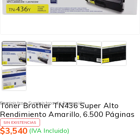
Suministros
,
Suministros de Impresión
Tóner Brother TN436 Super Alto
Rendimiento Amarillo, 6.500 Páginas
SIN EXISTENCIAS
$
3,540
(IVA Incluido)