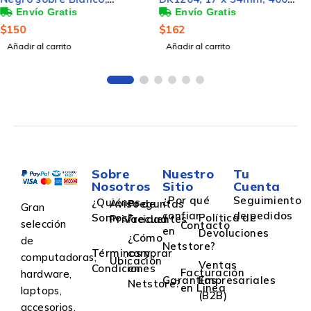
Etiquetas, para Brother
Páginas
QL-500/QL-550
$
162
$
198
Añadir al carrito
Añadir al carrito
Sobre
Nuestro
Tu
Nosotros
Sitio
Cuenta
¿Por qué
Seguimiento
¿Quiénes
Aviso de
Preguntas
Gran
confiar
de pedidos
Somos?
Política de
Privacidad
Frecuentes
selección
Contacto
en
Devoluciones
¿Cómo
de
Netstore?
Términos y
comprar
computadoras,
Ubicación
Ventas
Condiciones
en
Facturación
hardware,
Garantías
Empresariales
Netstore?
en Linea
laptops,
(B2B)
accesorios,