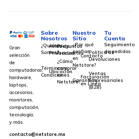
Sobre
Nuestro
Tu
Nosotros
Sitio
Cuenta
¿Por qué
Seguimiento
¿Quiénes
Aviso de
Preguntas
Gran
confiar
de pedidos
Somos?
Política de
Privacidad
Frecuentes
selección
Contacto
en
Devoluciones
¿Cómo
de
Netstore?
Términos y
comprar
computadoras,
Ubicación
Ventas
Condiciones
en
Facturación
hardware,
Garantías
Empresariales
Netstore?
en Linea
laptops,
(B2B)
accesorios,
monitores,
computación,
tecnología,
y más.
contacto@netstore.mx