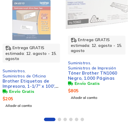
Entrega GRATIS
estimada: 12. agosto - 15.
ega GRATIS
Ent
agosto
: 12. agosto - 15.
estimad
agosto
Suministros
,
Suministros de Impresión
os
,
Suminist
Tóner Brother TN1060
s de Oficina
Suminist
Negro, 1.000 Páginas
Etiquetas de
Tanque 
, 1-1/7'' x 100',
BT5001Y
$
805
egro
Página
Añadir al carrito
$
193
arrito
Añadir al