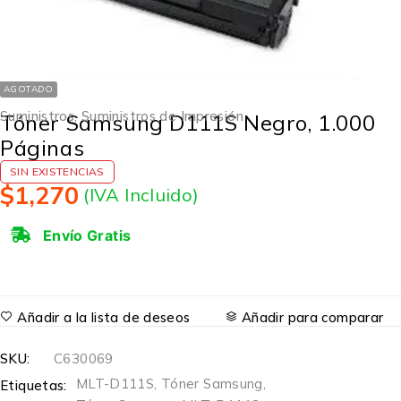
AGOTADO
Suministros
,
Suministros de Impresión
Tóner Samsung D111S Negro, 1.000
Páginas
SIN EXISTENCIAS
$
1,270
(IVA Incluido)
Envío Gratis
Añadir a la lista de deseos
Añadir para comparar
SKU:
C630069
MLT-D111S
,
Tóner Samsung
,
Etiquetas: