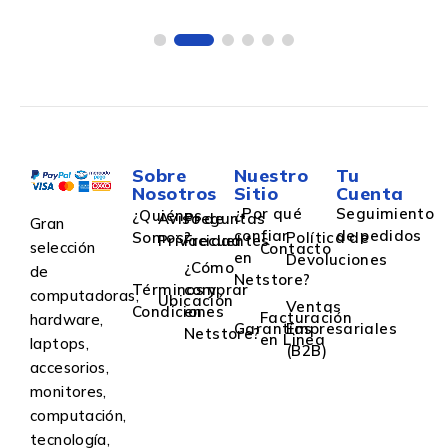
Sobre
Nuestro
Tu
Nosotros
Sitio
Cuenta
¿Por qué
Seguimiento
¿Quiénes
Aviso de
Preguntas
Gran
confiar
de pedidos
Somos?
Política de
Privacidad
Frecuentes
selección
Contacto
en
Devoluciones
¿Cómo
de
Netstore?
Términos y
comprar
computadoras,
Ubicación
Ventas
Condiciones
en
Facturación
hardware,
Garantías
Empresariales
Netstore?
en Linea
laptops,
(B2B)
accesorios,
monitores,
computación,
tecnología,