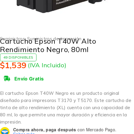
Suministros
,
Suministros de Impresión
Cartucho Epson T40W Alto
Rendimiento Negro, 80ml
49 DISPONIBLES
$
1,539
(IVA Incluido)
Envío Gratis
El cartucho Epson T40W Negro es un producto original
diseñado para impresoras T3170 y T5170. Este cartucho de
tinta de alto rendimiento (XL) cuenta con una capacidad de
80 ml, lo que permite una mayor duración y eficiencia en la
impresión.
Compra ahora, paga después
con Mercado Pago.
Saber más