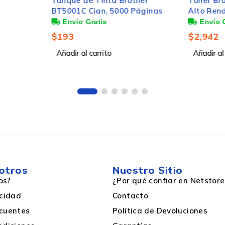
ther
Tóner Brother TN-433C Cyan
Brother
 Páginas
Alto Rendimiento Cian, 4.000
DK1204,
Páginas
Etiquet
500/QL-
Súper alto
$
2,942
$
162
Añadir al carrito
Añadir a
Brother
1
3000 páginas
otros
Nuestro Sitio
os?
¿Por qué confiar en Netstore
acidad
Contacto
cuentes
Política de Devoluciones