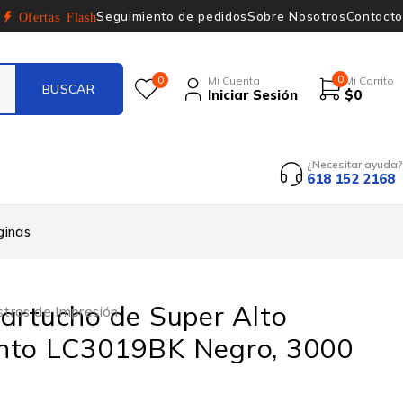
Seguimiento de pedidos
Sobre Nosotros
Contacto
Ofertas Flash
0
0
Mi Cuenta
Mi Carrito
Iniciar Sesión
$
0
¿Necesitar ayuda?
618 152 2168
ginas
artucho de Super Alto
stros de Impresión
nto LC3019BK Negro, 3000