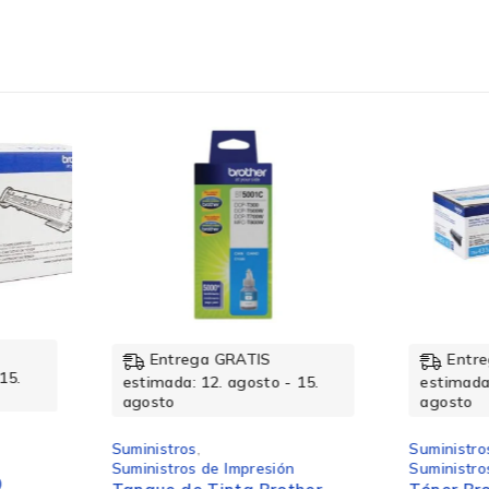
Inyección de Tinta
Negro
Tinta a base de pigmentos
Entrega GRATIS
Ent
- 15.
estimada: 12. agosto - 15.
estimad
agosto
agosto
MFC-J5330DW, MFC-J6530DW, MFC-J6930DW
Suministros
,
Suminist
ón
Suministros de Impresión
Suministr
3.000 Páginas