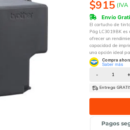
$
915
(IVA
Envío Grat
El cartucho de tin
Pág LC3019BK es un
ofrecer un rendimie
capacidad de imprim
una opción ideal pa
Compra ahor
Saber más
Entrega GRATIS