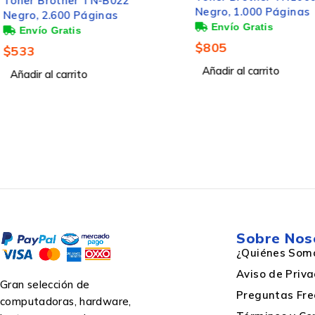
Tanque de Tinta Bro
Negro, 1.000 Páginas
BT5001C Cian, 5000
$
805
Tipo de cartucho de tinta
$
193
Añadir al carrito
Añadir al carrito
Marca compatible
Cantidad de cartuchos de tinta negra
Rendimiento de impresión de página con
tinta negra
Sobre Nos
¿Quiénes Som
Aviso de Priv
Gran selección de
Preguntas Fre
computadoras, hardware,