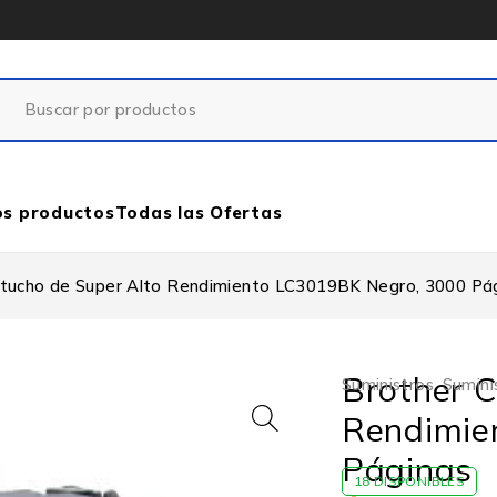
os productos
Todas las Ofertas
rtucho de Super Alto Rendimiento LC3019BK Negro, 3000 Pá
Brother C
Suministros
,
Sumini
Rendimie
Páginas
18 DISPONIBLES