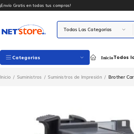
¡Envío Gratis en todas tus compras!
Todos l
Categorias
Inicio
Inicio
/
Suministros
/
Suministros de Impresión
/
Brother Ca