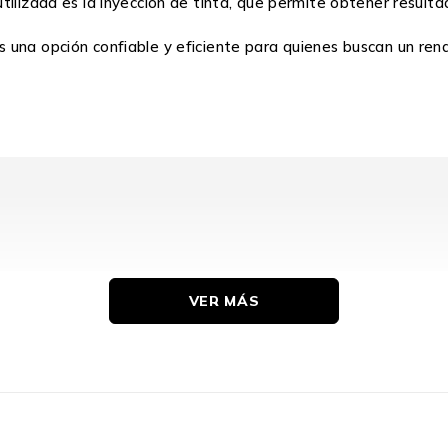
ilizada es la inyección de tinta, que permite obtener resulta
 una opción confiable y eficiente para quienes buscan un ren
VER MÁS
Original