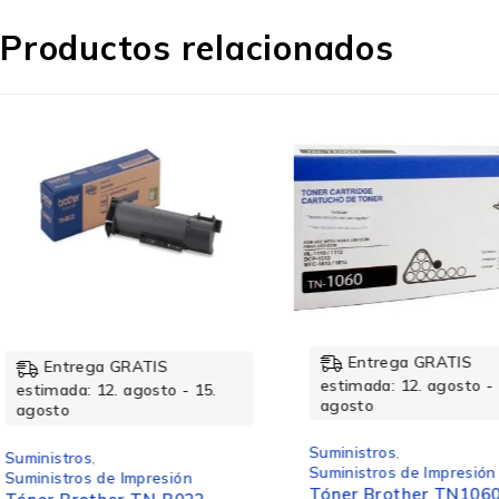
Productos relacionados
Tecnología de impresión
Colores de impresión
Características
Tipo de tinta
Entrega GRATIS
Entrega GRATIS
estimada: 12. agosto - 15.
estimada: 12. agosto 
agosto
agosto
Compatibilidad
Suministros
,
Suministros
,
Suministros de Impresión
Suministros de Impresi
Tóner Brother TN1060
Rendimiento de impresión