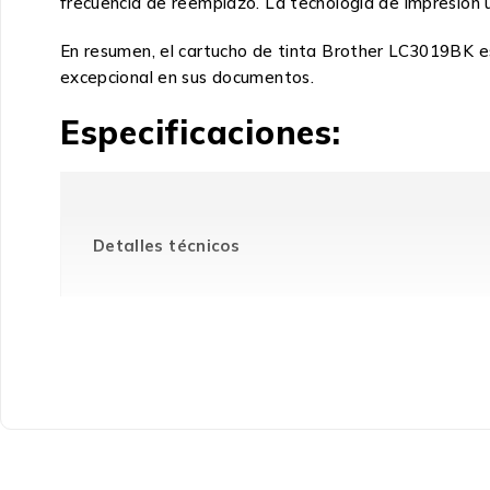
frecuencia de reemplazo. La tecnología de impresión ut
En resumen, el cartucho de tinta Brother LC3019BK es
excepcional en sus documentos.
Especificaciones:
Detalles técnicos
Tipo
Desempeño