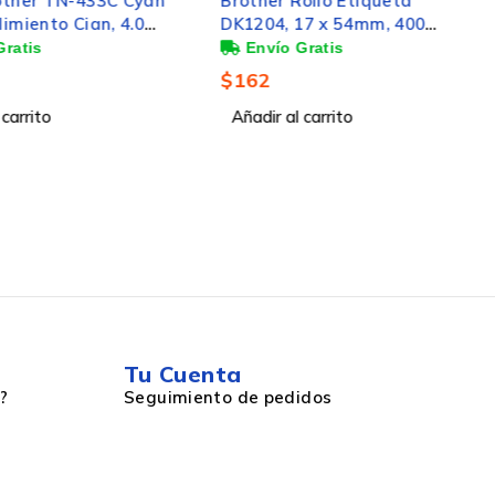
 Rollo Etiqueta
Brother Etiquetas de Papel
 17 x 54mm, 400
Continuo DK2212 Negro
as, para Brother QL-
sobre Blanco, 62mm x 15.2m
550
$
729
l carrito
Añadir al carrito
Tu Cuenta
?
Seguimiento de pedidos