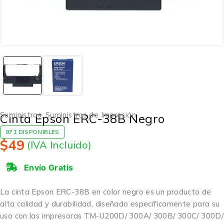
Suministros
,
Suministros de Impresión
Cinta Epson ERC-38B Negro
971 DISPONIBLES
$
49
(IVA Incluido)
Envío Gratis
La cinta Epson ERC-38B en color negro es un producto de
alta calidad y durabilidad, diseñado específicamente para su
uso con las impresoras TM-U200D/ 300A/ 300B/ 300C/ 300D/