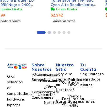
Tóner Brother TN-433C
Brother Cartucho de
Cyan Alto Rendimiento
Super Alto Rendimiento
Cian, 4.000 Páginas
LC-3019M Magenta, 1500
Páginas
$
2,942
$
542
Añadir al carrito
Añadir al carrito
Sobre
Nuestro
Tu
Nosotros
Sitio
Cuenta
¿Por qué
Seguimiento
¿Quiénes
Aviso de
Preguntas
Gran
confiar
de pedidos
Somos?
Política de
Privacidad
Frecuentes
selección
Contacto
en
Devoluciones
¿Cómo
de
Netstore?
Términos y
comprar
computadoras,
Ubicación
Ventas
Condiciones
en
Facturación
hardware,
Garantías
Empresariales
Netstore?
en Linea
laptops,
(B2B)