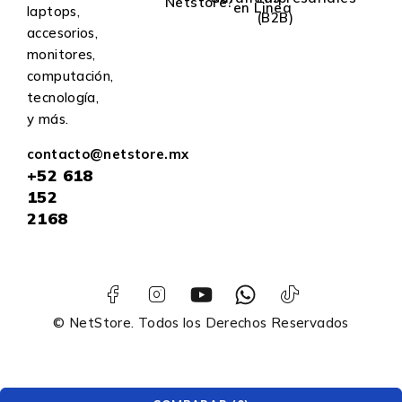
Netstore?
en Linea
laptops,
(B2B)
accesorios,
monitores,
computación,
tecnología,
y más.
contacto@netstore.mx
+52
618
152
2168
© NetStore. Todos los Derechos Reservados