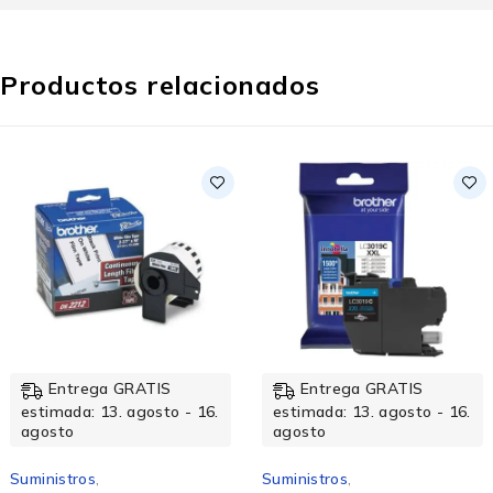
Productos relacionados
ega GRATIS
Entrega GRATIS
Ent
: 13. agosto - 16.
estimada: 13. agosto - 16.
estimad
agosto
agosto
os
,
Suministros
,
Suminist