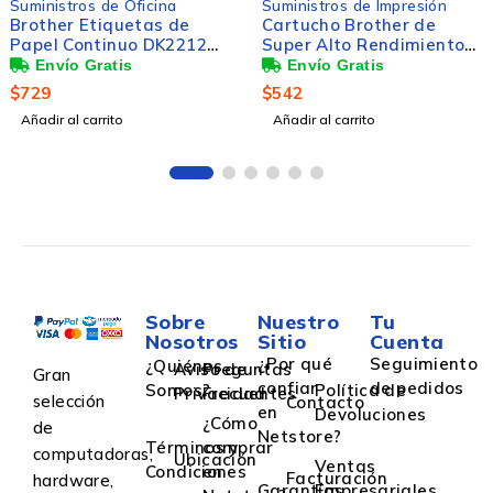
s de Oficina
Suministros de Impresión
Suminist
Etiquetas de
Cartucho Brother de
Brother
ntinuo DK2212
Super Alto Rendimiento
Direcci
bre Blanco,
LC3019C Cian, 1500
Etiqueta
15.2m
Páginas
Blanco
$
542
$
248
arrito
Añadir al carrito
Añadir al
Sobre
Nuestro
Tu
Nosotros
Sitio
Cuenta
¿Por qué
Seguimiento
¿Quiénes
Aviso de
Preguntas
Gran
confiar
de pedidos
Somos?
Política de
Privacidad
Frecuentes
selección
Contacto
en
Devoluciones
¿Cómo
de
Netstore?
Términos y
comprar
computadoras,
Ubicación
Ventas
Condiciones
en
Facturación
hardware,
Garantías
Empresariales