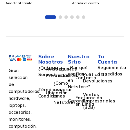
Añadir al carrito
Añadir al carrito
Sobre
Nuestro
Tu
Nosotros
Sitio
Cuenta
¿Por qué
Seguimiento
¿Quiénes
Aviso de
Preguntas
Gran
confiar
de pedidos
Somos?
Política de
Privacidad
Frecuentes
selección
Contacto
en
Devoluciones
¿Cómo
de
Netstore?
Términos y
comprar
computadoras,
Ubicación
Ventas
Condiciones
en
Facturación
hardware,
Garantías
Empresariales
Netstore?
en Linea
laptops,
(B2B)
accesorios,
monitores,
computación,