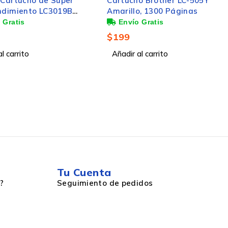
o Brother LC-505Y
Tóner Brother TN-433C Cyan
o, 1300 Páginas
Alto Rendimiento Cian, 4.000
Páginas
$
2,942
l carrito
Añadir al carrito
Tu Cuenta
?
Seguimiento de pedidos