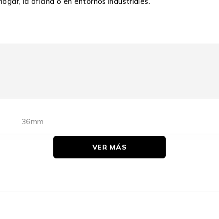
ogar, la oficina o en entornos industriales.
36mm
VER MÁS
1 Pieza
8 Metros