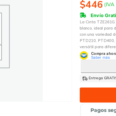
$
446
(IVA
Envío Grat
La Cinta TZE261G p
blanco, ideal para 
con una variedad d
PTD210, PTD400, P
versátil para difer
Compra ahor
Saber más
Entrega GRATIS