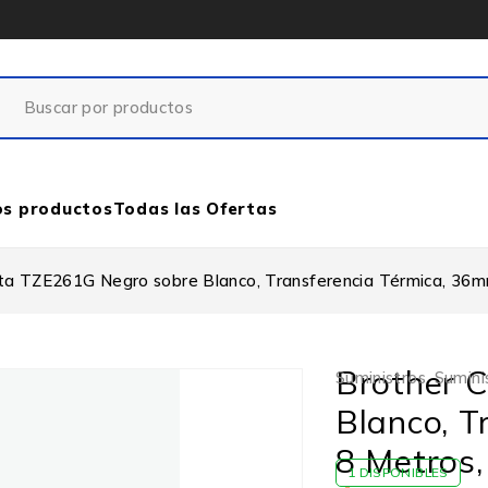
os productos
Todas las Ofertas
ta TZE261G Negro sobre Blanco, Transferencia Térmica, 36m
Brother 
Suministros
,
Sumini
Blanco, T
8 Metros,
1 DISPONIBLES