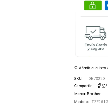
Añadir a la list
SKU:
0B70220
Compartir:
Marca:
Brother
Modelo:
TZE261