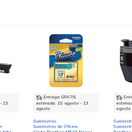
No disponible
Negro sobre Blanco
Entrega GRATIS
Ent
- 13.
estimada: 10. agosto - 13.
estimad
agosto
agosto
PTH100, PTD210, PTD400, PTD600,
PT9800PCN
Suministros
,
Suminist
Suministros de Impresión
Suminist