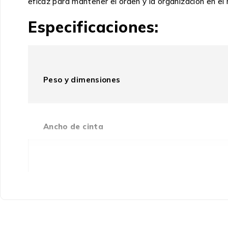
eficaz para mantener el orden y la organización en el h
Especificaciones:
Peso y dimensiones
Ancho de cinta
Cantidad por paquete
Longitud de cinta