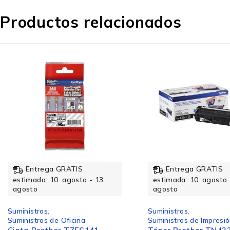
Desempeño
Productos relacionados
Rendimiento de impresión
Características
Color de etiqueta
Entrega GRATIS
Entrega GRATIS
estimada: 10. agosto - 13.
estimada: 10. agosto 
agosto
agosto
Compatibilidad
Suministros
,
Suministros
,
Suministros de Impresión
Suministros de Oficina