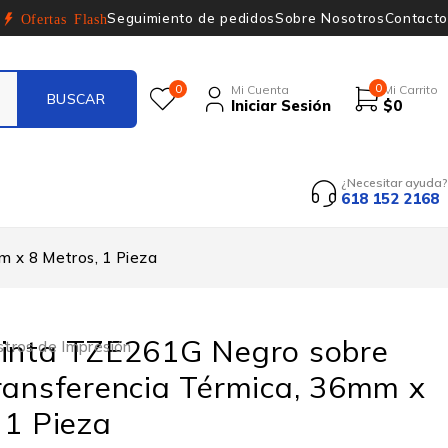
Seguimiento de pedidos
Sobre Nosotros
Contacto
Ofertas Flash
0
0
Mi Cuenta
Mi Carrito
Iniciar Sesión
$
0
¿Necesitar ayuda?
618 152 2168
m x 8 Metros, 1 Pieza
Cinta TZE261G Negro sobre
stros de Impresión
ransferencia Térmica, 36mm x
 1 Pieza