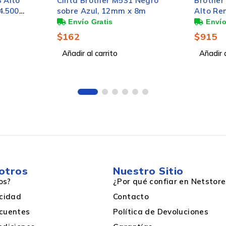
Negro
Brother Cartucho de Super
Cartuch
8m
Alto Rendimiento LC3019BK
Amarill
Si
Negro, 3000 Páginas
$
915
$
199
TZe
Añadir al carrito
Añadir a
Brother
Transferencia Térmica
Negro sobre Blanco
otros
Nuestro Sitio
os?
¿Por qué confiar en Netstore
acidad
Contacto
cuentes
Política de Devoluciones