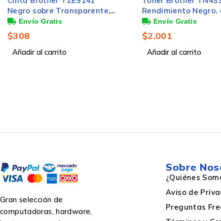
Tóner Brother TN433 Alto
Cinta Brother M531 
Rendimiento Negro, 4.500
sobre Azul, 12mm x 
Laminado
Páginas
$
2,001
$
162
Tipo de cinta
Añadir al carrito
Añadir al carrito
Marca compatible
Tecnología de impresión
Colores de impresión
Sobre Nos
¿Quiénes Som
Aviso de Priv
Gran selección de
Preguntas Fre
computadoras, hardware,