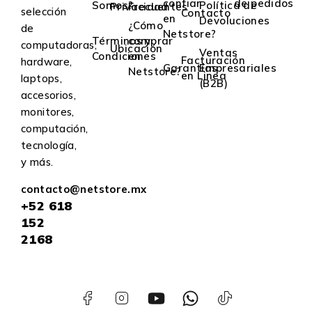
confiar
de pedidos
Somos?
Política de
Privacidad
Frecuentes
selección
Contacto
en
Devoluciones
¿Cómo
de
Netstore?
Términos y
comprar
computadoras,
Ubicación
Ventas
Condiciones
en
Facturación
hardware,
Garantías
Empresariales
Netstore?
en Linea
laptops,
(B2B)
accesorios,
monitores,
computación,
tecnología,
y más.
contacto@netstore.mx
+52
618
152
2168