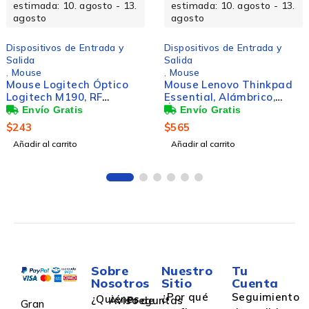
estimada: 10. agosto - 13.
estimada: 10. agosto - 13.
agosto
agosto
Dispositivos de Entrada y
Dispositivos de Entrada y
Salida
Salida
,
Mouse
,
Mouse
Mouse Logitech Óptico
Mouse Lenovo Thinkpad
Logitech M190, RF
Essential, Alámbrico,
Inalámbrico, 1000DPI,
Óptico, 2.400DPI, USB-C,
Rojo
Negro
$
243
$
565
Añadir al carrito
Añadir al carrito
Sobre
Nuestro
Tu
Nosotros
Sitio
Cuenta
¿Por qué
Seguimiento
¿Quiénes
Aviso de
Preguntas
Gran