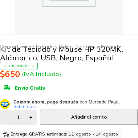
Dispositivos de Entrada y Salida
,
Teclados y Keypads
Kit de Teclado y Mouse HP 320MK,
Alámbrico, USB, Negro, Español
21 DISPONIBLES
$
650
(IVA Incluido)
Envío Gratis
Compra ahora, paga después
con Mercado Pago.
Saber más
Añadir al carrito
Entrega GRATIS estimada: 11. agosto - 14. agosto