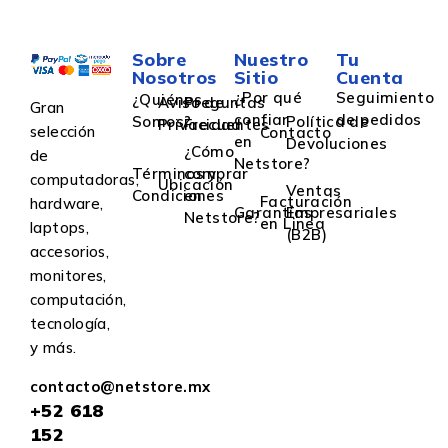
Sobre
Nuestro
Tu
Nosotros
Sitio
Cuenta
¿Por qué
Seguimiento
¿Quiénes
Aviso de
Preguntas
Gran
confiar
de pedidos
Somos?
Política de
Privacidad
Frecuentes
selección
Contacto
en
Devoluciones
¿Cómo
de
Netstore?
Términos y
comprar
computadoras,
Ubicación
Ventas
Condiciones
en
Facturación
hardware,
Garantías
Empresariales
Netstore?
en Linea
laptops,
(B2B)
accesorios,
monitores,
computación,
tecnología,
y más.
contacto@netstore.mx
+52
618
152