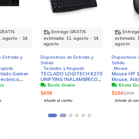
-20%
Entrega GRATIS
Entrega GRATIS
estimada: 11. agosto - 14.
estimada: 11. agosto - 14.
agosto
agosto
Dispositivos de Entrada y
Dispositivos de Entrada y
Salida
Salida
,
Teclados y Keypads
,
Mouse
TECLADO LOGITECH K270
Mouse HP 125 Wired
UNIFYING INALAMBRICO
Mouse, Alámbrico, USB,
PC
1200DPI, Negro
$
406
$
164
$
204
Añadir al carrito
Añadir al carrito