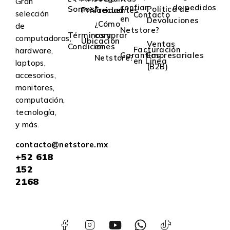
Gran
confiar
de pedidos
Somos?
Política de
Privacidad
Frecuentes
selección
Contacto
en
Devoluciones
¿Cómo
de
Netstore?
Términos y
comprar
computadoras,
Ubicación
Ventas
Condiciones
en
Facturación
hardware,
Garantías
Empresariales
Netstore?
en Linea
laptops,
(B2B)
accesorios,
monitores,
computación,
tecnología,
y más.
contacto@netstore.mx
+52
618
152
2168