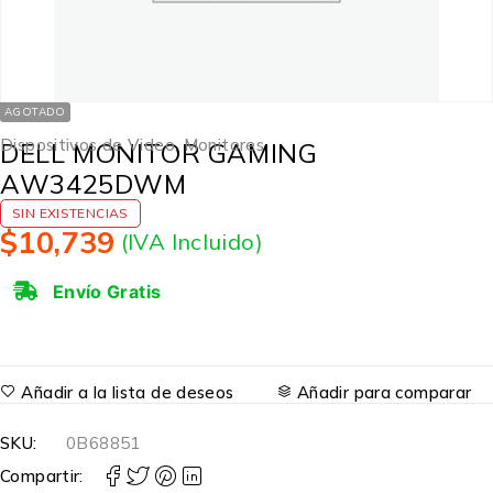
AGOTADO
Dispositivos de Video
,
Monitores
DELL MONITOR GAMING
AW3425DWM
SIN EXISTENCIAS
$
10,739
(IVA Incluido)
Envío Gratis
Añadir a la lista de deseos
Añadir para comparar
SKU:
0B68851
Compartir: