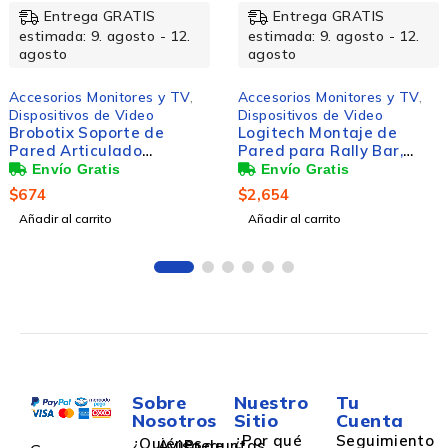
Entrega GRATIS
Entrega GRATIS
estimada: 9. agosto - 12.
estimada: 9. agosto - 12.
agosto
agosto
Accesorios Monitores y TV
,
Accesorios Monitores y TV
,
Dispositivos de Video
Dispositivos de Video
Brobotix Soporte de
Logitech Montaje de
Pared Articulado
Pared para Rally Bar,
6006245 para Pantalla
Blanco
30" - 85", hasta 64kg,
$
674
$
2,654
Negro
Añadir al carrito
Añadir al carrito
Sobre
Nuestro
Tu
Nosotros
Sitio
Cuenta
¿Por qué
Seguimiento
¿Quiénes
Aviso de
Preguntas