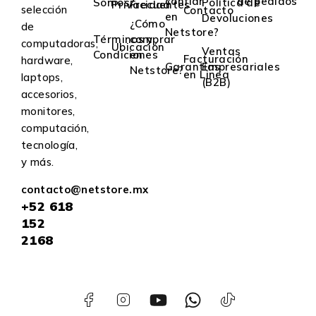
confiar
de pedidos
Somos?
Política de
Privacidad
Frecuentes
selección
Contacto
en
Devoluciones
¿Cómo
de
Netstore?
Términos y
comprar
computadoras,
Ubicación
Ventas
Condiciones
en
Facturación
hardware,
Garantías
Empresariales
Netstore?
en Linea
laptops,
(B2B)
accesorios,
monitores,
computación,
tecnología,
y más.
contacto@netstore.mx
+52
618
152
2168