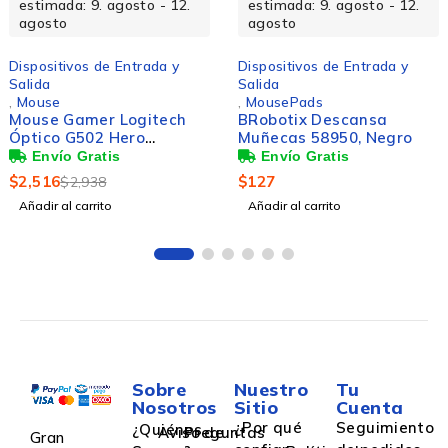
estimada: 9. agosto - 12.
estimada: 9. agosto - 12.
agosto
agosto
Dispositivos de Entrada y
Dispositivos de Entrada y
Salida
Salida
,
Mouse
,
MousePads
Mouse Gamer Logitech
BRobotix Descansa
Óptico G502 Hero
Muñecas 58950, Negro
Lightspeed, Inalámbrico,
USB, 16000DPI, Negro
$
2,516
$
127
$
2,938
Añadir al carrito
Añadir al carrito
Sobre
Nuestro
Tu
Nosotros
Sitio
Cuenta
¿Por qué
Seguimiento
¿Quiénes
Aviso de
Preguntas
Gran