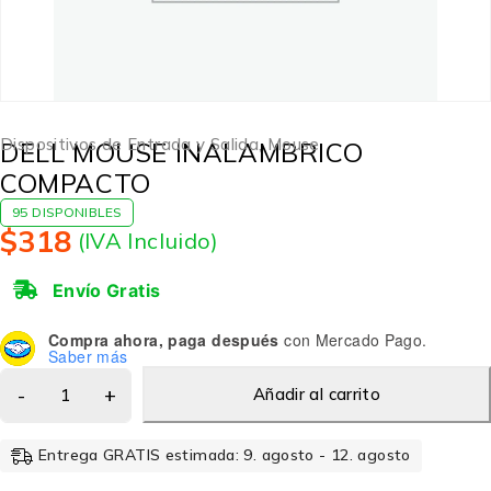
Dispositivos de Entrada y Salida
,
Mouse
DELL MOUSE INALAMBRICO
COMPACTO
95 DISPONIBLES
$
318
(IVA Incluido)
Envío Gratis
Compra ahora, paga después
con Mercado Pago.
Saber más
Añadir al carrito
Entrega GRATIS estimada: 9. agosto - 12. agosto