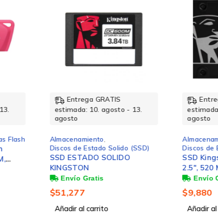
5400RPM
Entrega GRATIS
Ent
servidor/estación de trabajo
- 13.
estimada: 10. agosto - 13.
estimad
agosto
agosto
2.5″
Almacenamiento
,
Almacen
o (SSD)
Discos de Estado Solido (SSD)
Discos d
O
SSD Kingston SKC600, 2TB,
SSD Kin
2.5", 520 MB/s Escritura,
2.5", 45
512e
550MB/s Lectura, SATA III
MB/s Lec
$
9,880
$
1,815
No disponible
Añadir al carrito
Añadir a