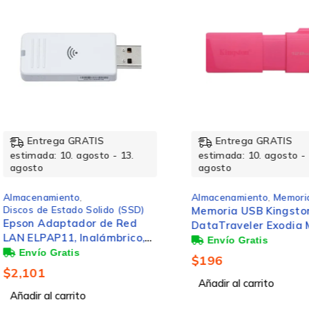
Disco duro
Velocidad de rotación de disco duro
Entrega GRATIS
Entrega GRATIS
Componente para
estimada: 10. agosto - 13.
estimada: 10. agosto 
agosto
agosto
Tamaño de disco duro
Almacenamiento
,
Memorias Flash
Almacenamiento
,
Discos de Estado Solid
Memoria USB Kingston
SSD ESTADO SOLID
DataTraveler Exodia M,
KINGSTON
128GB, USB 3.2, Rosa
Bytes por sector
$
196
$
51,277
Añadir al carrito
Unidad, tamaño de búfer
Añadir al carrito