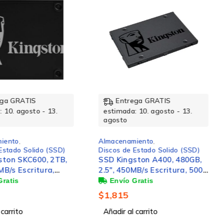
rega GRATIS
Entrega GRATIS
a: 10. agosto - 13.
estimada: 10. agosto - 13.
agosto
amiento
,
Almacenamiento
,
e Estado Solido (SSD)
Discos de Estado Solido (SSD)
gston A400, 480GB,
SSD ESTADO SOLIDO
0MB/s Escritura, 500
KINGSTON PORTATIL
tura, SATA III
2000GB
$
8,058
l carrito
Añadir al carrito