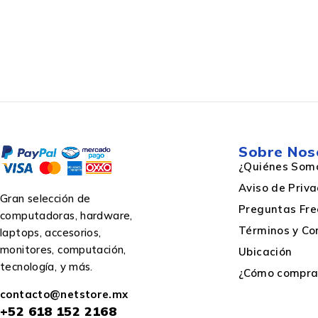
Capacidad
Sobre Nos
¿Quiénes Som
Aviso de Priv
Gran selección de
Productos compatibles
Preguntas Fre
computadoras, hardware,
Términos y Co
laptops, accesorios,
monitores, computación,
Ubicación
tecnología, y más.
¿Cómo comprar
contacto@netstore.mx
+52
618 152 2168