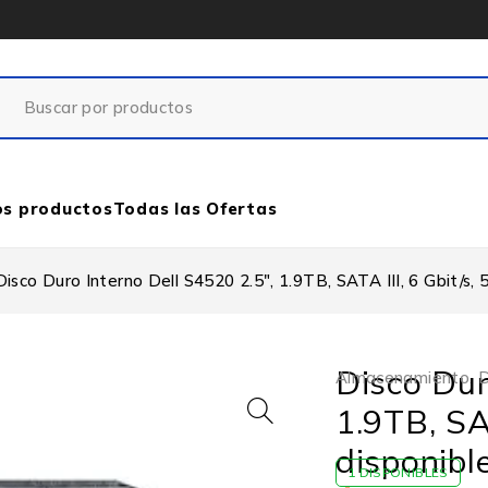
os productos
Todas las Ofertas
Disco Duro Interno Dell S4520 2.5″, 1.9TB, SATA III, 6 Gbit/s
Disco Dur
Almacenamiento
,
D
1.9TB, SA
disponibl
1 DISPONIBLES