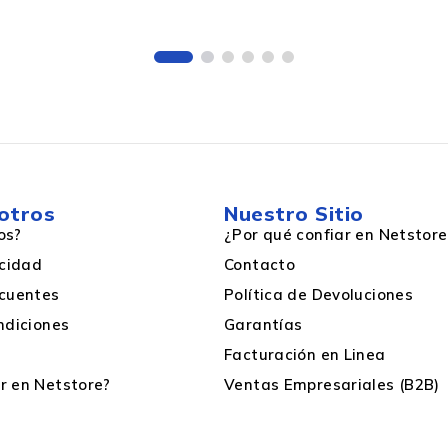
1.9TB
PowerEdge C6420
PowerEdge C6525
PowerEdge R240
PowerEdge R250
PowerEdge R340
otros
Nuestro Sitio
PowerEdge R350
os?
¿Por qué confiar en Netstore
PowerEdge R440
acidad
Contacto
PowerEdge R540
PowerEdge R6515
cuentes
Política de Devoluciones
PowerEdge R6525
ndiciones
Garantías
PowerEdge R740
Facturación en Linea
PowerEdge R740xd2
PowerEdge R7425
 en Netstore?
Ventas Empresariales (B2B)
PowerEdge R7515
PowerEdge R7525
PowerEdge T350