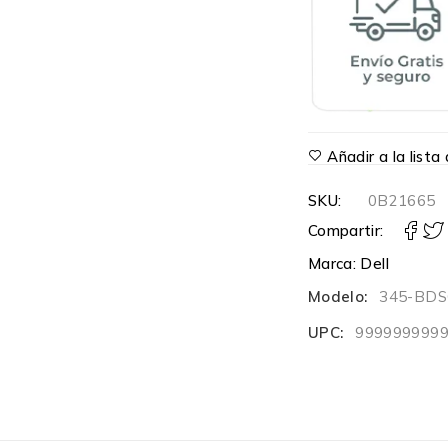
Añadir a la list
SKU:
0B21665
Compartir:
Marca:
Dell
Modelo:
345-BD
UPC:
999999999