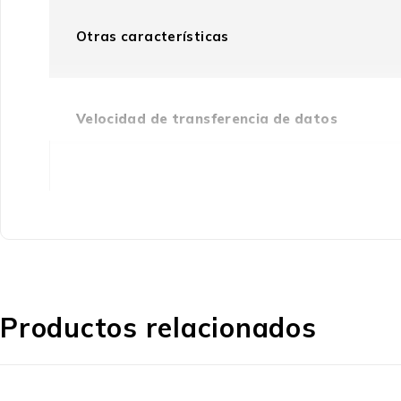
Otras características
Velocidad de transferencia de datos
Interfaz
Contenido del embalaje
Productos relacionados
Adaptador para unidad de
almacenamiento incluido