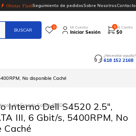
Seguimiento de pedidos
Sobre Nosotros
Contacto
Ofertas Flash
0
0
Mi Cuenta
Mi Carrito
Iniciar Sesión
$
0
¿Necesitar ayuda?
618 152 2168
, 5400RPM, No disponible Caché
o Interno Dell S4520 2.5″,
iscos de Estado Solido (SSD)
TA III, 6 Gbit/s, 5400RPM, No
e Caché