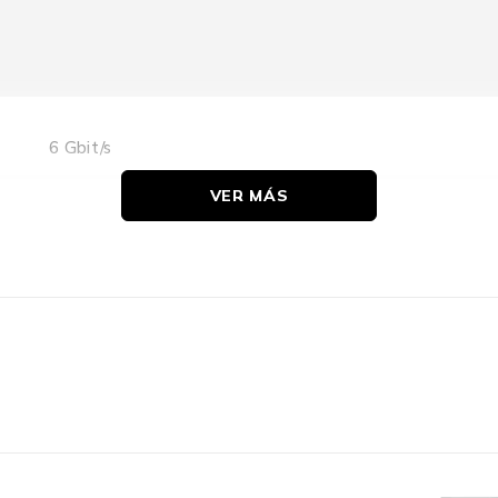
6 Gbit/s
VER MÁS
SATA III
Si