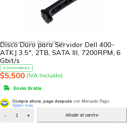
Almacenamiento
,
Discos Duros
Disco Duro para Servidor Dell 400-
ATKJ 3.5″, 2TB, SATA III, 7200RPM, 6
Gbit/s
9 DISPONIBLES
$
5,500
(IVA Incluido)
Envío Gratis
Compra ahora, paga después
con Mercado Pago.
Saber más
Añadir al carrito