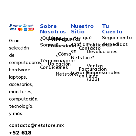
Sobre
Nuestro
Tu
Nosotros
Sitio
Cuenta
¿Por qué
Seguimiento
¿Quiénes
Aviso de
Preguntas
Gran
confiar
de pedidos
Somos?
Política de
Privacidad
Frecuentes
selección
Contacto
en
Devoluciones
¿Cómo
de
Netstore?
Términos y
comprar
computadoras,
Ubicación
Ventas
Condiciones
en
Facturación
hardware,
Garantías
Empresariales
Netstore?
en Linea
laptops,
(B2B)
accesorios,
monitores,
computación,
tecnología,
y más.
contacto@netstore.mx
+52
618