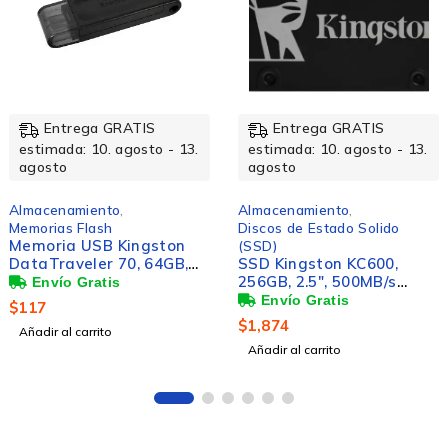
Entrega GRATIS
Entrega GRATIS
.
estimada: 10. agosto - 13.
estimada: 10. agosto - 1
agosto
agosto
Almacenamiento
,
Almacenamiento
,
Discos de Estado Solido
Discos de Estado Solido
(SSD)
(SSD)
SSD Kingston KC600,
SSD Kingston KC3000
256GB, 2.5", 500MB/s
NVMe, 1TB, M.2, 6000
Escritura, 550MB/s
MB/s Escritura, 7000 M
Lectura, SATA III
Lectura, PCI Express 4.
$
1,874
$
5,908
Añadir al carrito
Añadir al carrito