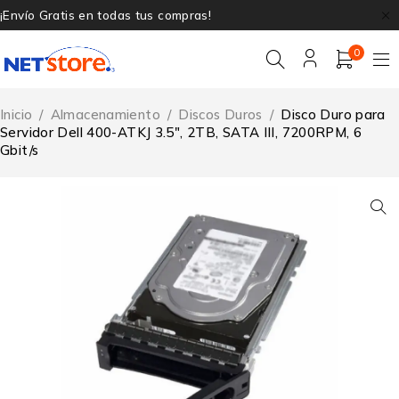
¡Envío Gratis en todas tus compras!
0
Inicio
/
Almacenamiento
/
Discos Duros
/
Disco Duro para
Servidor Dell 400-ATKJ 3.5″, 2TB, SATA III, 7200RPM, 6
Gbit/s