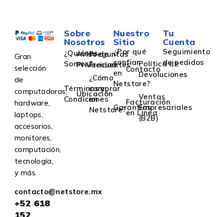
Sobre
Nuestro
Tu
Nosotros
Sitio
Cuenta
¿Por qué
Seguimiento
¿Quiénes
Aviso de
Preguntas
Gran
confiar
de pedidos
Somos?
Política de
Privacidad
Frecuentes
selección
Contacto
en
Devoluciones
¿Cómo
de
Netstore?
Términos y
comprar
computadoras,
Ubicación
Ventas
Condiciones
en
Facturación
hardware,
Garantías
Empresariales
Netstore?
en Linea
laptops,
(B2B)
accesorios,
monitores,
computación,
tecnología,
y más.
contacto@netstore.mx
+52
618
152