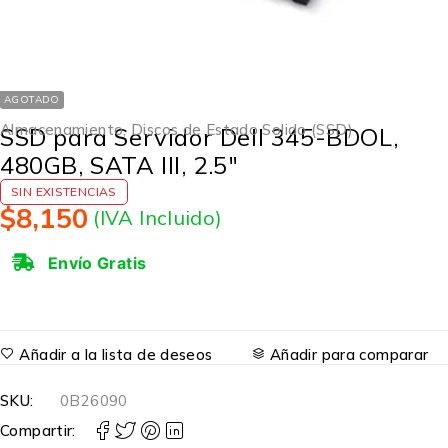
AGOTADO
Almacenamiento
,
Discos de Estado Solido (SSD)
SSD para Servidor Dell 345-BDOL,
480GB, SATA III, 2.5″
SIN EXISTENCIAS
$
8,150
(IVA Incluido)
Envío Gratis
Añadir a la lista de deseos
Añadir para comparar
SKU:
0B26090
Compartir: