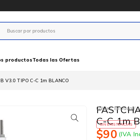
os productos
Todas las Ofertas
 V3.0 TIPO C-C 1m BLANCO
FASTCHA
Cables
,
Entrada / S
C-C 1m 
SIN EXISTENCIAS
$
90
(IVA In