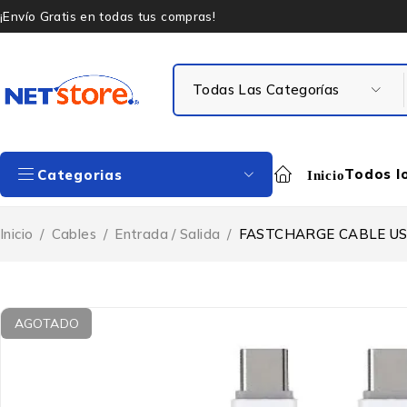
¡Envío Gratis en todas tus compras!
Todos l
Categorias
Inicio
Inicio
/
Cables
/
Entrada / Salida
/
FASTCHARGE CABLE USB
AGOTADO