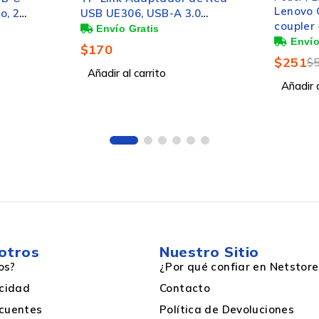
Lenovo 
o, 2
USB UE306, USB-A 3.0
USB-C
coupler 
Macho - Gigabit Ethernet
Metros,
RJ-45 Hembra, 1 Gbit/s,
$
170
Negro
$
251
$
Derecho
Añadir al carrito
Añadir a
otros
Nuestro Sitio
os?
¿Por qué confiar en Netstore
acidad
Contacto
cuentes
Política de Devoluciones