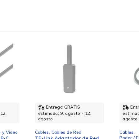
USB 3.2 Gen 1 (3.1 Gen 1)
Macho
USB-C
-58%
Macho
Entrega GRATIS
Ent
 12.
estimada: 9. agosto - 12.
estimad
agosto
agosto
Derecho
o y Video
Cables
,
Cables de Red
Cables
,
Poder / E
SB-C
TP-Link Adaptador de Red