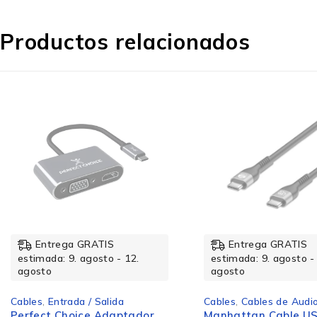
Características
Productos relacionados
Versión USB
Género del conector 1
Conector 2
Género del conector 2
Entrega GRATIS
Entrega GRATIS
estimada: 9. agosto - 12.
estimada: 9. agosto -
agosto
agosto
Factor de forma de conector 1
Cables
,
Entrada / Salida
Cables
,
Cables de Audi
Perfect Choice Adaptador
Manhattan Cable U