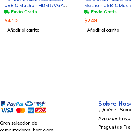
USB C Macho - HDM1/VGA
Macho - USB-C Mach
Conector 1
Hembra, Plata/Negro
Metros
$
410
$
248
Factor de forma de conector 2
Añadir al carrito
Añadir al carrito
Sobre Nos
¿Quiénes Som
Aviso de Priv
Gran selección de
Preguntas Fre
computadoras, hardware,