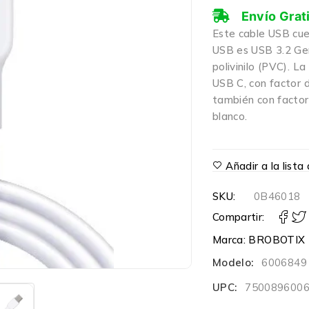
Envío Grat
Este cable USB cue
USB es USB 3.2 Gen 
polivinilo (PVC). L
USB C, con factor 
también con factor
blanco.
Añadir a la list
SKU:
0B46018
Compartir:
Marca:
BROBOTIX
Modelo:
6006849
UPC:
750089600