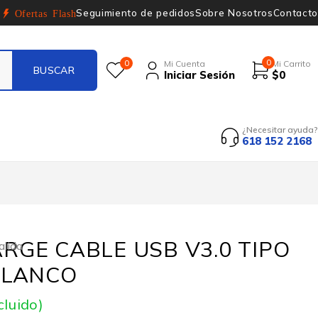
Seguimiento de pedidos
Sobre Nosotros
Contacto
Ofertas Flash
0
0
Mi Cuenta
Mi Carrito
Iniciar Sesión
$
0
¿Necesitar ayuda?
618 152 2168
RGE CABLE USB V3.0 TIPO
alida
BLANCO
cluido)