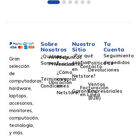
Sobre
Nuestro
Tu
Nosotros
Sitio
Cuenta
¿Por qué
Seguimiento
¿Quiénes
Aviso de
Preguntas
Gran
confiar
de pedidos
Somos?
Política de
Privacidad
Frecuentes
selección
Contacto
en
Devoluciones
¿Cómo
de
Netstore?
Términos y
comprar
computadoras,
Ubicación
Ventas
Condiciones
en
Facturación
hardware,
Garantías
Empresariales
Netstore?
en Linea
laptops,
(B2B)
accesorios,
monitores,
computación,
tecnología,
y más.