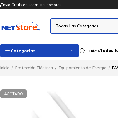
¡Envío Gratis en todas tus compras!
Todos l
Categorias
Inicio
Inicio
/
Protección Eléctrica
/
Equipamiento de Energía
/
FA
AGOTADO