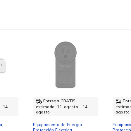
39 mm
70.2 g
63 mm
Entrega GRATIS
Ent
0.6 A
- 14.
estimada: 11. agosto - 14.
estimad
agosto
agosto
ía
,
Equipamiento de Energía
,
Equipami
Protección Eléctrica
Protecció