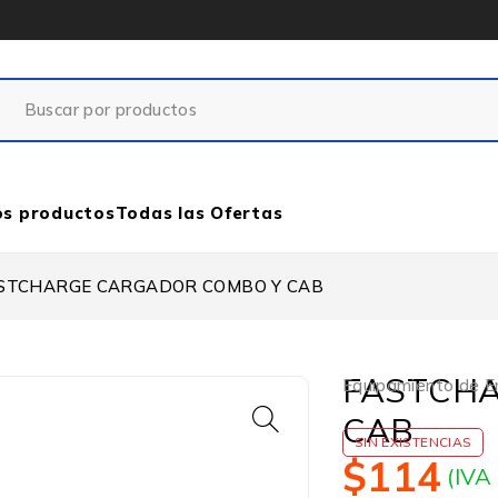
os productos
Todas las Ofertas
STCHARGE CARGADOR COMBO Y CAB
FASTCH
Equipamiento de E
CAB
SIN EXISTENCIAS
$
114
(IVA