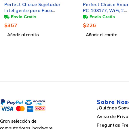
Perfect Choice Sujetador
Perfect Choice Smar
Inteligente para Foco
PC-108177, WiFi, 2
Inteligente, Wi-Fi, Blanco
Conectores, 2400MHz
Blanco
Frecuencia de entrada
$
357
$
226
Añadir al carrito
Añadir al carrito
Voltaje de entrada
Voltaje de salida mínimo
Diseño
Sobre Nos
¿Quiénes Som
Aviso de Priv
Longitud de cable
Gran selección de
Preguntas Fre
computadoras, hardware,