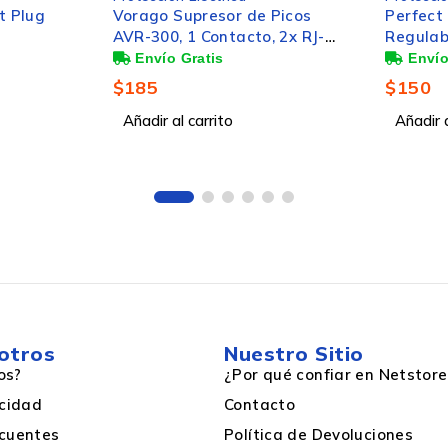
t Plug
Vorago Supresor de Picos
Perfect
AVR-300, 1 Contacto, 2x RJ-
Regulab
,
45, 900 Joules
PC-1080
1055 Lú
50/60 Hz
$
185
$
150
Ahorro del 
Añadir al carrito
Tradici
Añadir a
100 – 240V
5 V
otros
Nuestro Sitio
os?
¿Por qué confiar en Netstore
acidad
Contacto
1 Metro
cuentes
Política de Devoluciones