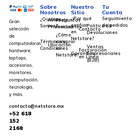
Sobre
Nuestro
Tu
Nosotros
Sitio
Cuenta
¿Por qué
Seguimiento
¿Quiénes
Aviso de
Preguntas
Gran
confiar
de pedidos
Somos?
Política de
Privacidad
Frecuentes
selección
Contacto
en
Devoluciones
¿Cómo
de
Netstore?
Términos y
comprar
computadoras,
Ubicación
Ventas
Condiciones
en
Facturación
hardware,
Garantías
Empresariales
Netstore?
en Linea
laptops,
(B2B)
accesorios,
monitores,
computación,
tecnología,
y más.
contacto@netstore.mx
+52
618
152
2168