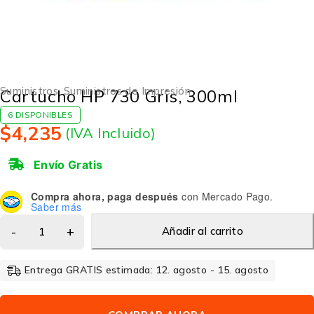
Suministros
,
Suministros de Impresión
Cartucho HP 730 Gris, 300ml
6 DISPONIBLES
$
4,235
(IVA Incluido)
Envío Gratis
Compra ahora, paga después
con Mercado Pago.
Saber más
Añadir al carrito
Entrega GRATIS estimada: 12. agosto - 15. agosto