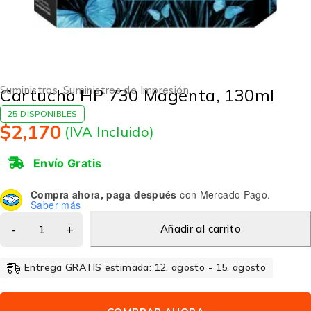
Suministros
,
Suministros de Impresión
Cartucho HP 730 Magenta, 130ml
25 DISPONIBLES
$
2,170
(IVA Incluido)
Envío Gratis
Compra ahora, paga después
con Mercado Pago.
Saber más
Añadir al carrito
Entrega GRATIS estimada: 12. agosto - 15. agosto