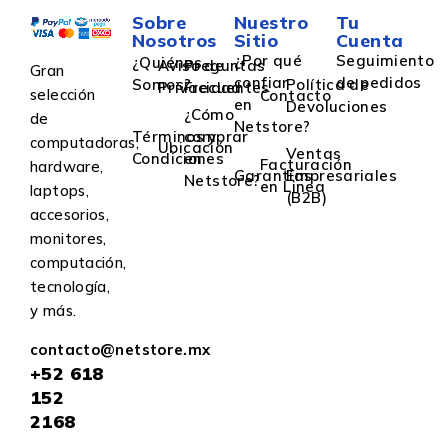
Sobre
Nuestro
Tu
Nosotros
Sitio
Cuenta
¿Por qué
Seguimiento
¿Quiénes
Aviso de
Preguntas
Gran
confiar
de pedidos
Somos?
Política de
Privacidad
Frecuentes
selección
Contacto
en
Devoluciones
¿Cómo
de
Netstore?
Términos y
comprar
computadoras,
Ubicación
Ventas
Condiciones
en
Facturación
hardware,
Garantías
Empresariales
Netstore?
en Linea
laptops,
(B2B)
accesorios,
monitores,
computación,
tecnología,
y más.
contacto@netstore.mx
+52
618
152
2168