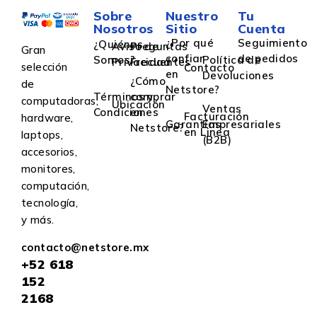
Sobre
Nuestro
Tu
Nosotros
Sitio
Cuenta
¿Por qué
Seguimiento
¿Quiénes
Aviso de
Preguntas
Gran
confiar
de pedidos
Somos?
Política de
Privacidad
Frecuentes
selección
Contacto
en
Devoluciones
¿Cómo
de
Netstore?
Términos y
comprar
computadoras,
Ubicación
Ventas
Condiciones
en
Facturación
hardware,
Garantías
Empresariales
Netstore?
en Linea
laptops,
(B2B)
accesorios,
monitores,
computación,
tecnología,
y más.
contacto@netstore.mx
+52
618
152
2168