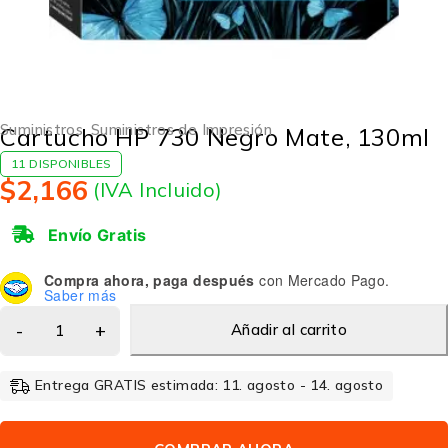
Suministros
,
Suministros de Impresión
Cartucho HP 730 Negro Mate, 130ml
11 DISPONIBLES
$
2,166
(IVA Incluido)
Envío Gratis
Compra ahora, paga después
con Mercado Pago.
Saber más
Añadir al carrito
Entrega GRATIS estimada: 11. agosto - 14. agosto