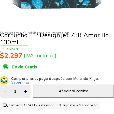
Suministros
,
Suministros de Impresión
Cartucho HP DesignJet 738 Amarillo,
130ml
4 DISPONIBLES
$
2,297
(IVA Incluido)
Envío Gratis
Compra ahora, paga después
con Mercado Pago.
Saber más
Añadir al carrito
Entrega GRATIS estimada: 10. agosto - 13. agosto