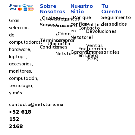
Sobre
Nuestro
Tu
Nosotros
Sitio
Cuenta
¿Por qué
Seguimiento
¿Quiénes
Aviso de
Preguntas
Gran
confiar
de pedidos
Somos?
Política de
Privacidad
Frecuentes
selección
Contacto
en
Devoluciones
¿Cómo
de
Netstore?
Términos y
comprar
computadoras,
Ubicación
Ventas
Condiciones
en
Facturación
hardware,
Garantías
Empresariales
Netstore?
en Linea
laptops,
(B2B)
accesorios,
monitores,
computación,
tecnología,
y más.
contacto@netstore.mx
+52
618
152
2168