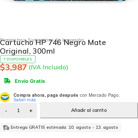
Suministros
,
Suministros de Impresión
Cartucho HP 746 Negro Mate
Original, 300ml
7 DISPONIBLES
$
3,987
(IVA Incluido)
Envío Gratis
Compra ahora, paga después
con Mercado Pago.
Saber más
Añadir al carrito
Entrega GRATIS estimada: 10. agosto - 13. agosto