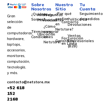
Sobre
Nuestro
Tu
Nosotros
Sitio
Cuenta
¿Por qué
Seguimiento
¿Quiénes
Aviso de
Preguntas
Gran
confiar
de pedidos
Somos?
Política de
Privacidad
Frecuentes
selección
Contacto
en
Devoluciones
¿Cómo
de
Netstore?
Términos y
comprar
computadoras,
Ubicación
Ventas
Condiciones
en
Facturación
hardware,
Garantías
Empresariales
Netstore?
en Linea
laptops,
(B2B)
accesorios,
monitores,
computación,
tecnología,
y más.
contacto@netstore.mx
+52
618
152
2168