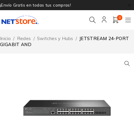
¡Envío Gratis en todas tus compras!
0
Inicio
/
Redes
/
Switches y Hubs
/
JETSTREAM 24-PORT
GIGABIT AND