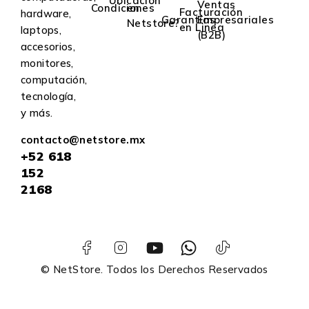
Ubicación
Ventas
Condiciones
en
Facturación
hardware,
Garantías
Empresariales
Netstore?
en Linea
laptops,
(B2B)
accesorios,
monitores,
computación,
tecnología,
y más.
contacto@netstore.mx
+52
618
152
2168
© NetStore. Todos los Derechos Reservados