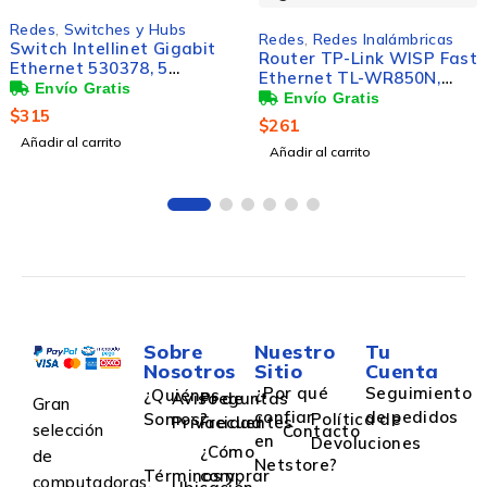
Redes
,
Redes Inalámbricas
Redes
,
Redes Inalámbrica
t
Router TP-Link WISP Fast
Router TP-Link con
Ethernet TL-WR850N,
Sistema de Red Wi-Fi 
Inalámbrico, 300Mbit/s, 5x
Malla AC1200 Deco M4
RJ-45, 2.4GHz, 2 Antenas
867 Mbit/s, 2x RJ-45,
$
261
$
2,662
Exteriores de 5dBi
2.4/5GHz - 3 Piezas
Añadir al carrito
Añadir al carrito
Sobre
Nuestro
Tu
Nosotros
Sitio
Cuenta
¿Por qué
Seguimiento
¿Quiénes
Aviso de
Preguntas
Gran
confiar
de pedidos
Somos?
Política de
Privacidad
Frecuentes
selección
Contacto
en
Devoluciones
¿Cómo
de
Netstore?
Términos y
comprar
computadoras,